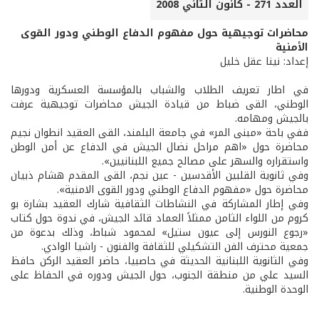
العدد 271 - كانون الثاني 2008
محاضرات توجيهية حول مفهوم الدفاع الوطني ودور القوى
الأمنية
إعداد: نينا عقل خليل
في اطار تعريف الطلاب والشباب بالمؤسسة العسكرية ودورها
الوطني، القى ضباط من قيادة الجيش محاضرات توجيهية عرفت
بالجيش ومهامه.
ففي باحة «مبنى المر» في جامعة البلمند، القى العقيد انطوان نجيم
محاضرة حول «اهم مراحل نضال الجيش في الدفاع عن أمن الوطن
واستقراره والسهر على مصالح جميع اللبنانيين».
وفي ثانوية القلبين الأقدسين - عين نجم، القى المقدم هشام ذبيان
محاضرة حول «مفهوم الدفاع الوطني ودور القوى الامنية».
وفي إطار المشاركة في النشاطات الثقافية شارك العقيد بشارة بو
كروم من اللواء الثامن ممثلاً العماد قائد الجيش، في ندوة حول كتاب
«رجوع النورس إلى عيون ستيل» لمحمود شباط، وذلك بدعوة من
جمعية محترف الفن التشكيلي للثقافة والفنون - راشيا الوادي.
وفي الثانوية اللبنانية الحديثة في حاصبيا، حاضر العقيد الركن حافظ
السيد علي من منطقة الجنوب، حول الجيش ودوره في الحفاظ على
الوحدة الوطنية.