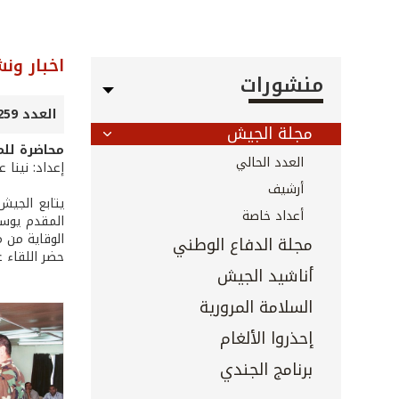
اخبار ون
منشورات
العدد 259 - كانون الثاني 2007
مجلة الجيش
محاضرة للم
العدد الحالي
إعداد: نينا 
أرشيف
يتابع الجيش
أعداد خاصة
المقدم يوسف
الوقاية من 
مجلة الدفاع الوطني
حضر اللقاء ع
أناشيد الجيش
السلامة المرورية
إحذروا الألغام
برنامج الجندي