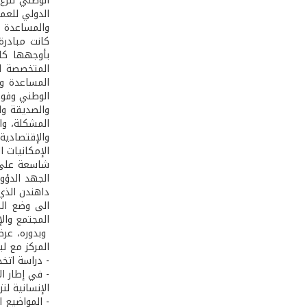
الوطني لنزع 
الدولي للعمل
والمساعدة ف
كانت مبادرة
بأوجهها كاف
المتخصصة ال
المساعدة وتو
الوطني وفوج
والصديقة وا
المشكلة، وال
والإقتصادية
شاسعة على ك
الجهد الدؤوب
داهندن الذي 
الى وضع الم
المجتمع والإ
وبدوره، عرض
المركز مع لب
­- دراسة اتخ
الإنسانية لن
- المواضيع ا