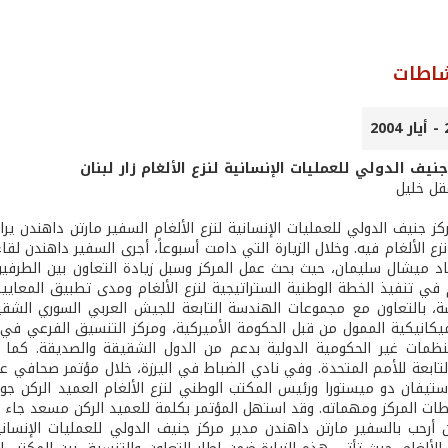
شاطات
نيف الدولي للعمليات الإنسانية لنزع الألغام زار لبنان
عقل خليل
ز جنيف الدولي للعمليات الإنسانية لنزع الألغام السفير مارتن داهندن ير
زع الألغام فيه. وخلال الزيارة التي دامت أسبوعاً، أجرى السفير داهندن ل
د ميشال سليمان، حيث بحث عمل المركز وسبل زيادة التعاون بين الطرفين.
، بالتعاون مع مجموعات الهندسة التابعة للجيش العربي السوري الشقي
ميكانيكية الممول من قبل الحكومة الأميركية، ومركز التنسيق الفرعي في 
نظمات غير الحكومية الدولية بدعم من الدول الشقيقة والصديقة. كما
تابعة للأمم المتحدة. وفي نادي الضباط في اليرزة، خلال مؤتمر صحافي 
ستيفان دو ميستورا ورئيس المكتب الوطني لنزع الألغام العميد الركن 
ات المركز ومهماته. وقد استهل المؤتمر بكلمة للعميد الركن مسعد جاء ف
أرحب بالسفير مارتن داهندن مدير مركز جنيف الدولي للعمليات الإنسانية 