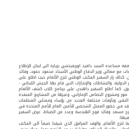
افقه مساعده السيد دافيد اوريفيتشي بزيارة الى لبنان للإطلاع
قاءات مع معالي وزير الدفاع الوطني الأستاذ محمود حمود، وقائد
 كذلك زار السفير المكتب الوطني لنزع الألغام حيث اطلع على
مدى التقدم في تنفيذ الخطة الوطنية الستراتيجية لنزع الألغام ومدى تطبيق المعايير الدولية، والنشاطات والإنجازات التي قام بها الجيش اللبناني ­
ق. كما اطلع السفير داهندن على برنامج كلاب كشف الألغام
صور ومشروع التضامن الإماراتي، وغيرها من المشاريع المنفذة
 التقى وبأوقات مختلفة العديد من رؤساء وممثلي المنظمات
عقد في حضور الممثل الشخصي للأمين العام للأمم المتحدة في
جورج مسعد وقائد فوج الهندسة وعدد من الضباط، عرض السفير
يها:
لنزع الألغام، والوفد المرافق الذي شرفنا ضيفاً الى المكتب