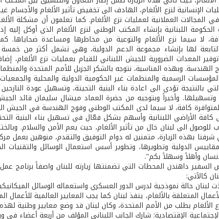
الألغام، حيث تأتي هذه الزيارة ضمن إطار التعاون والتنسيق بين المكتب ال
يات الإنسانية لنزع الألغام، الهادف الى تخفيض تأثير الألغام والأجسام 
ي المجالات العملانية لعمليات نزع الألغام. كما تعلمون أن مشكلة الألغا
 الحكومة اللبنانية بإنشاء المكتب الوطني لنزع الألغام الذي أوكل إليه 
ة، لا سيما نزع الألغام والتوعية من مخاطرها ومساعدة ضحاياها. كما 
تابعة لها بإنشاء مجموعة الدعم الدولية، وهي تشمل أكثر من خمسة و
فير المعدات الضرورية للجيش اللبناني للقيام بعمليات نزع الألغام، إضافة
 الهندسة. وبهذه المناسبة، نتوجه بالشكر الجزيل للأمم المتحدة والمنظما
لمؤسسات الرسمية والمنظمات غير الحكومية الدولية والمحلية والجمعي
تي بالنتيجة تؤدي الى اعادة بناء البنية التحيتة، وتسهيل عودة النازحين 
 وتسهيلها. وأخيراً وبتوجيه من حضرة العماد ميشال سليمان قائد الجيش، 
افة الأراضي اللبنانية وأسهم بشكل فعّال في تسهيل بناء البنية التحتية
 للوصول الى لبنان خال من تأثير الألغام، حيث يعم الأمن والسلام. وبالخت
شرفنا بهذه الزيارة، متمنين له دوام التوفيق والتقدم، منوهين بعمل مركز
قاييس الدولية وتطويرها، وتطوير أسس استعمال الوسائل والتقنيات الحد
نسان وأهلاً وسهلاً بكم".
 السفير داهندن المحطات التي تضمنتها زيارته للبنان واصفاً برنامج عمل 
نان كالآتي:
ذت لبنان حالة نموذجية لدرس الدور العسكري واستعماله الوسائل الميكانيكية في 
زع الألغام بطلب من الأمم المتحدة، وكان لبنان قد وضع معايير وطنية لهذه ا
لإجتماعية الإقتصادية: شارك الجانب اللبناني المؤلف من أربعة أعضاء في و