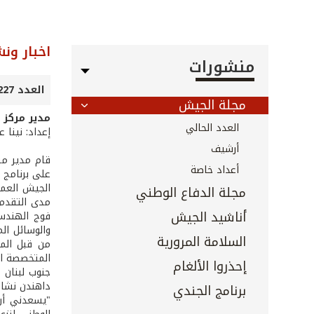
اخبار ون
منشورات
العدد 227 - أيار 2004
مجلة الجيش
مدير مركز ج
العدد الحالي
إعداد: نينا 
أرشيف
قام مدير مرك
أعداد خاصة
على برنامج ن
الجيش العما
مجلة الدفاع الوطني
أناشيد الجيش
فوج الهندسة
والوسائل ال
السلامة المرورية
من قبل الم
المتخصصة ال
إحذروا الألغام
جنوب لبنان 
داهندن نشاط
برنامج الجندي
"يسعدني أن 