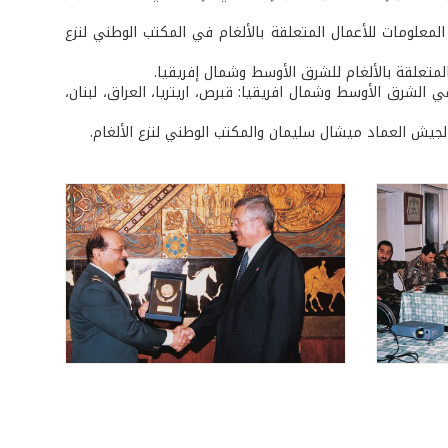
ة بالألغام IMSMA: يعمل حالياً بنظام إدارة المعلومات للأعمال المتعلقة بالألغام في المكتب الوطني لنزع
في الشرق الأوسط وشمال افريقيا: قبرص، اريتريا، العراق، لبنان،
لجيش العماد ميشال سليمان والمكتب الوطني لنزع الألغام.