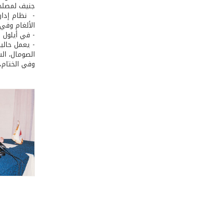
جنيف لمصلحة ب
الألغام وفي 
­- في أيلول 2003، افتتح في بيروت مركز دعم إقليمي لنظام إدارة المعلومات للأعمال المتعلقة بالألغام للشرق الأوسط وشمال إفريقيا.
­- يعمل حالي
الصومال، الس
وفي الختام،