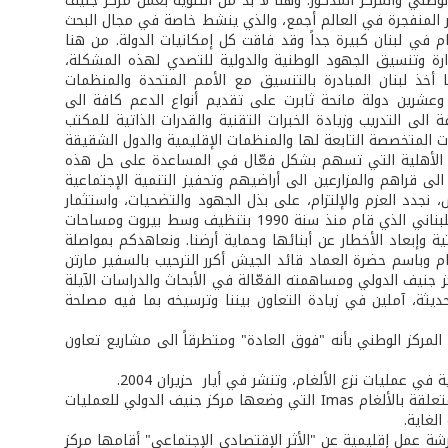
وطني والمركز المذكور. وهنا لا بد من التنويه بعمل مركز جنيف
غير المنفجرة في العالم أجمع، والذي ينشط خاصة في مجال البحث
م في لبنان كبيرة جداً وقد فاقت كل إمكانيات الدولة. من هنا
إدارة وتنسيق الجهود الوطنية والدولية للتصدي لهذه المشكلة،
أخذ لبنان المبادرة بالتنسيق مع الأمم المتحدة والمنظمات
عشرين دولة مانحة ثابرت على تقديم أنواع الدعم كافة الى
 الى التدريب وزيادة الخبرات التقنية والقدرات الذاتية للمكتب
ت المتخصصة التابعة لها والمنظمات الإقليمية والدول الشقيقة
ات الأهلية التي تسهم بشكل فعّال في المساعدة على حل هذه
الى قراهم والمزارعين الى أراضيهم وتحفيز التنمية الإجتماعية
نجدد العزم والإلتزام، على بذل الجهود والتضحيات، واستثمار
الإمكانيات المتوافرة كافة، لا سيما لدى المكتب الوطني وفوج الهندسة في الجيش اللبناني الذي قام منذ سنة 1990 بتنظيف وسط بيروت ومساحات
 وإبعاد الأخطار عن أبنائها وحماية أرضنا. ونعاهدكم بمواصلة
ام وباسم حضرة العماد قائد الجيش أكرر الترحيب بالسفير مارتن
 جنيف الدولي ومساهمته الفعّالة في الأبحاث والدراسات الآيلة
يثة، آملين في زيادة التعاون بيننا وترسيخه بما فيه مصلحة
المركز الوطني بأنه "فوق العادة" ومتطرقاً الى مشاريع تعاون
عمليات نزع الألغام، وتنشر في أيار ­ حزيران 2004.
- في إطار الأعمال المتعلقة بالألغام، ينفذ لبنان كما يجب المعايير العالمية للأعمال المتعلقة بالألغام Imas التي وضعها مركز جنيف الدولي للعمليات
لغاية.
رشة عمل إقليمية عن "الأثر الإقتصادي الإجتماعي" أقامها مركز