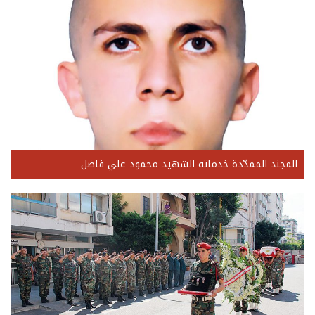
المجند الممدّدة خدماته الشهيد محمود علي فاضل