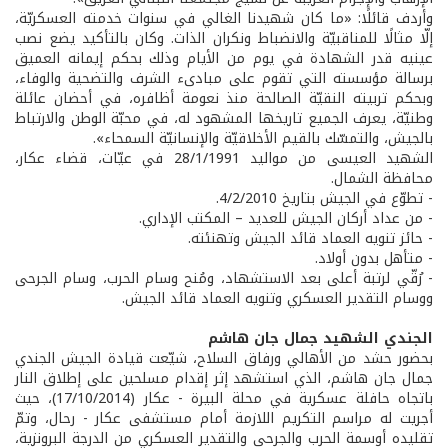
وأردف قائلًا: «ما كان شهيدنا الغالي في سنوات خدمته العسكريّة،
إلّا مثالًا للمناقبيّة والانضباط ونكران الذات. وكان بالتأكيد يضع نصب
عينيه قدر الشهادة في يوم من الأيام وذلك بحكم إيمانه العميق
برسالة مؤسسته التي تقوم على مبادىء الشرف والتضحية والوفاء،
وبحكم تربيته النقيّة الصالحة منذ نعومة أظافره، في أحضان عائلة
وطنيّة، يعرف الجميع تاريخها المشهود له، في محبّة الوطن والارتباط
بالجيش، والتمسّك بالقيم الأخلاقيّة والإنسانيّة السمحاء».
الشهيد العيسى من مواليد 28/1/1991 في عيّات، قضاء عكار،
محافظة الشمال.
- تطوّع في الجيش بتاريخ 4/2/2010.
- من عداد أركان الجيش للعديد – المكتب الإداري.
- حائز تنويه العماد قائد الجيش وتهنئته.
- متأهل بدون أولاد.
- رُقّي لرتبة أعلى بعد الاستشهاد، ومُنح وسام الحرب، وسام الجرحى
ووسام التقدير العسكري وتنويه العماد قائد الجيش.
الجندي الشهيد جمال جان هاشم
بحضور حشد من الأهالي ورفاق السلاح، شيّعت قيادة الجيش الجندي
جمال جان هاشم، الذي استشهد إثر إقدام مسلحين على إطلاق النار
باتجاه حافلة عسكرية في محلة البيرة - عكار (17/10/2014)، حيث
أجريت له مراسم التكريم اللازمة أمام مستشفى عكار - رحال، وتمّ
تقليده أوسمة الحرب والجرحى والتقدير العسكري من الدرجة البرونزية،