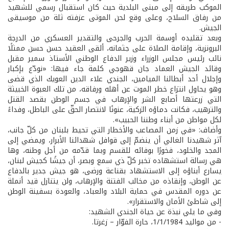
الموكب طريقه إلى مبنى البلدية حيث كان استقبال رسمي للشهيد
من رفاق السلاح، وعلى وقع لحن الموتى عزفته ثلة من موسيقى
الجيش.
وبعد تقليده أوسمة الحرب والجرحى والتقدير العسكري من الدرجة
البرونزية، وإقامة الصلاة على جثمانه، ألقى العقيد حسن حسن ممثلًا
نائب رئيس مجلس الوزراء وزير الدفاع الوطني الأستاذ سمير مقبل
وقائد الجيش العماد جان قهوجي كلمة جاء فيها: «نودّع بإكبار
وإجلال أحد أبطالنا الميامين، الجندي علاء الدين العويك الذي قضى
وهو يحاول انتزاع خطر الموت عن أهله ورفاقه، من تلك العبوة الخبيثة
التي زرعتها أصابع الشر والإرهاب في جسم الوطن بقصد القتل
والترهيب، فكانت دماؤه الزكية، عنونًا لانتصار الحقّ على الباطل، وفداءً
لكل مواطن من أبناء وطننا الحبيب».
وأضاف: «في زمن المصاعب والأخطار التي تحيط بلبنان من كلّ جانب،
آثر شهيدنا الغالي أن ينضمّ إلى قوافل شهدائنا الأبرار، ويمضي إلى
المجد والخلود، فخورًا بوفائه للقسم وبما قدّمه من أجل وطنه، وها
هي رسالة استشهاده تخبر كلّ ذي سمع وبصر، أن جيشًا كجيش لبنان،
يسارع أبناؤه إلى الاستشهاد بقناعة ورضى، هو جيش جدير بالدفاع
عن الوطن، وإنقاذه من مخالب الفتنة والإرهاب، ولن يتنازل قيد أنملة
عن دوره المقدس في حماية البلاد والعباد، والعودة بسفينة الوطن
إلى شاطئ الأمان والاستقرار».
وفي ما يلي نبذة عن حياة الجندي الشهيد:
- من مواليد 1/1/1984، حارة الفوّار – زغرتا.