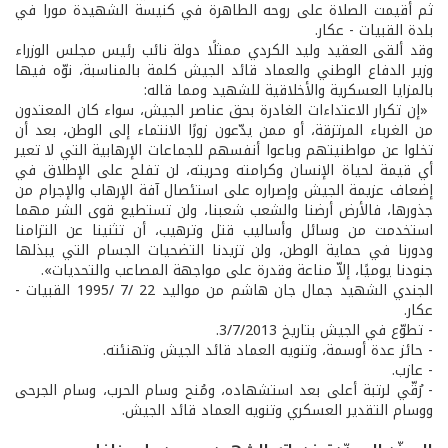
ثم أقيمت الصلاة على روحه الطاهرة في كنيسة الشهيدة مورا في
بلدة القبيات - عكار.
وقد ألقى العقيد وليد الكردي ممثلًا دولة نائب رئيس مجلس الوزراء
وزير الدفاع الوطني والعماد قائد الجيش كلمة بالمناسبة، نوّه فيها
بالمزايا العسكرية والأخلاقية للشهيد ومما قاله:
«إن تكرار الاعتداءات الغادرة بحق عناصر الجيش، سواء كان المعتدون
من الغرباء المرتزقة، أو ممن يدّعون زورًا الانتماء إلى الوطن، بعد أن
تخلوا عن مواطنيتهم وباعوا أنفسهم للجماعات الإرهابية التي لا تعير
أي قيمة لحياة الإنسان وكرامته وحريته، لن تفلح على الإطلاق في
إضعاف عزيمة الجيش وإصراره على استئصال آفة الإرهاب والإجرام من
جذورها، فالأرض أرضنا والشعب شعبنا، ولن تستطيع قوى الشر مهما
استخدمت من وسائل وأساليب قتل وترهيب، أن تثنينا عن التزامنا
ودورنا في حماية الوطن، ولن تزيدنا التضحيات الجسام التي يبذلها
جنودنا يوميًا، إلاّ مناعة وقدرة على مواجهة المصاعب والتحديات».
الجندي الشهيد جمال جان هاشم من مواليد 22 /7 /1995 القبيات -
عكار.
- تطوّع في الجيش بتاريخ 3/7/2013.
- حائز عدة أوسمة، وتنويه العماد قائد الجيش وتهنئته.
- عازب.
- رُقّي لرتبة أعلى بعد استشهاده، ومُنح وسام الحرب، وسام الجرحى
ووسام التقدير العسكري وتنويه العماد قائد الجيش.