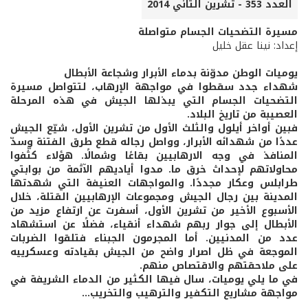
العدد 353 - تشرين الثاني 2014
مسيرة التضحيات الجسام متواصلة
إعداد: نينا عقل خليل
يوميات الوطن مدوّنة بدماء الأبرار وشجاعة الأبطال
شهداء جدد سقطوا في مواجهة الإرهاب، لتتواصل مسيرة
التضحيات الجسام التي يبذلها الجيش في هذه المرحلة
العصيبة من تاريخ البلاد.
فبين أواخر أيلول والثلث الأول من تشرين الأول، شيّع الجيش
عددًا من شهدائه الأبرار، وواصل رجاله قطع طرق الفتنة وسدّ
المنافذ في وجه الارهابيين بقاعًا وشمالًا. هؤلاء كثّفوا
محاولاتهم لإحداث خرق ما. مدوا أياديهم الآثمة من بوابتي
طرابلس وعكار مجددًا. والمواجهات العنيفة التي شهدتها
المدينة بين رجال الجيش ومجموعات الإرهابيين القتلة، خلال
الأسبوع الأخير من تشرين الأول، أسفرت عن ارتفاع مزيد من
الأبطال إلى جوار ربهم شهداء أنقياء، فضلًا عن استشهاد
عدد من المدنيين. أما المجرمون الجبناء فتلقوا الضربات
الموجعة في ظل اصرار واضح من الجيش بقيادته وعسكرييه
على ملاحقتهم والاقتصاص منهم.
في ما يلي يوميات، سال فيها الكثير من الدماء الشريفة في
مواجهة مشاريع التكفير والترهيب والتخريب...