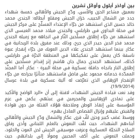
بين أواخر أيلول وأوائل تشرين
بعميق مشاعر الحزن والأسى، ودّع الجيش والأهالي خمسة شهداء
جدد من الشمال الحبيب، خزان الجيش ومقلع أبطاله: الجندي محمد
خالد حسين الذي استشهد من جرّاء الإعتداء المسلّح على مركز الجيش
في محلة البداوي في طرابلس، والجندي ميلاد محمد العيسى الذي
استشهد من جرّاء إطلاق مسلّحين النّار في اتجاهه مع زميله الجندي
محمد فخر الدين حيدر الذي جرح، وذلك عند مفرق بلدة الريحانية في
عكار. بينما استشهد الجندي علاء الدين العويك من جرّاء إنفجار عبوة
ناسفة كان يعمل على تفكيكها في المنطقة الحرّة في طرابلس.
كذلك، استشهد الجندي جمال جان هاشم إثر إقدام مسلّحين على
إطلاق النار باتجاه حافلة عسكرية في محلة البيرة - عكار. أما المجنّد
الممدّدة خدماته محمود علي فاضل فاستشهد متأثرًا بجراحه من جرّاء
الإنفجار الإرهابي الذي تعرّضت له آلية عسكرية في بلدة عرسال
(19/9/2014).
وقد نعت قيادة الجيش الشهداء، لافتة إلى أن «الرد الواضح والأكيد
على تمادي الإرهابيين والمجرمين في عبثهم، يكمن في عزم
المؤسسة على إنقاذ الوطن وملاحقة هؤلاء القتلة من دون هوادة
والقبض عليهم وإنزال القصاص العادل بهم».
ووسط غضب كبير وحزن لفّ قرى عكار والشمال ودّع الجيش والأهالي
أبناءهم الشهداء، حيث لفّت النعوش بالعلم اللبناني وأدى رفاق
السلاح التحيّة العسكرية وعزفت موسيقى الجيش لحن الموت والخلود،
وحملت النعوش على أكف المحبين وصولًا إلى بلداتهم، حيث