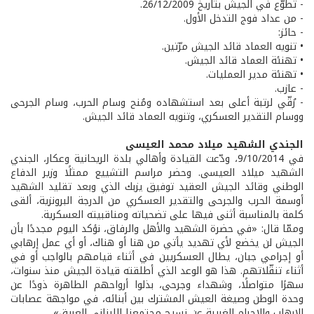
- تطوّع في الجيش بتاريخ 26/12/2009.
- من عداد فوج التدخل الأول.
- حائز:
• تنويه العماد قائد الجيش مرّتين.
• تهنئة العماد قائد الجيش.
• تهنئة مدير العمليات.
- عازب.
- رُقّي لرتبة أعلى بعد استشهاده ومُنح وسام الحرب، وسام الجرحى
ووسام التقدير العسكري، وتنويه العماد قائد الجيش.
الجندي الشهيد ميلاد محمد العيسى
في 9/10/2014، ودّعت القيادة وأهالي بلدة الريحانية وعكار، الجندي
الشهيد ميلاد العيسى. وحضر مراسم التشييع ممثلًا وزير الدفاع
الوطني وقائد الجيش العقيد توفيق يزبك الذي وبعد تقليد الشهيد
أوسمة الحرب والجرحى والتقدير العسكري من الدرجة البرونزية، ألقى
كلمة بالمناسبة أثنى فيها على تضحياته ومناقبيته العسكرية.
وممّا قال: «في حضرة الشهيد والأهل والرفاق، نؤكد اليوم مجددًا بأن
الجيش لن يخضع لأي تهديد يأتي من هنا أو هناك، أو أي عمل إرهابي
أو إجرامي جبان، يطال العسكريين في أثناء قيامهم بالواجب أو في
أثناء تنقّلاتهم. هذا هو الوعد الذي أطلقته قيادة الجيش منذ سنوات،
سهرًا متواصلًا، وشهداء وجرحى، بذلوا أرواحهم الطاهرة ذودًا عن
وحدة الوطن وصيغة العيش المشترك بين أبنائه، في مواجهة عصابات
الإرهاب والإجرام الغريبة عن نسيج مجتمعنا اللبناني العريق».