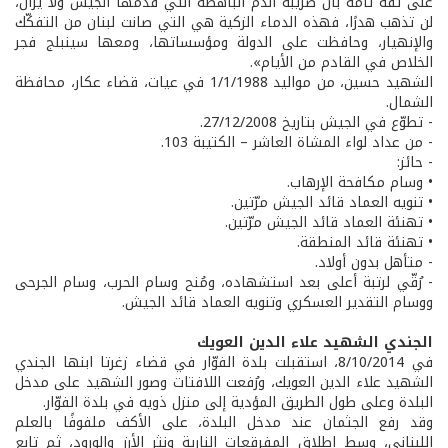
على ثقة تامة بأن ضريبة الدم الباهظة التي قدّمها الجيش ولا يزال،
لن تذهب هدرًا، فهذه الدماء الزكية هي التي صانت لبنان من التفكّك
والإنهيار، وحافظت على الدولة ومؤسساتها، ومعها سينبلج فجر
الخلاص في القادم من الأيام».
الشهيد حسين، من مواليد 1/1/1988 في عيات، قضاء عكار، محافظة
الشمال.
- تطوّع في الجيش بتاريخ 27/12/2008.
- من عداد لواء المشاة العاشر – الكتيبة 103.
- حائز:
• وسام مكافحة الإرهاب.
• تنويه العماد قائد الجيش مرّتين.
• تهنئة العماد قائد الجيش مرّتين.
• تهنئة قائد المنطقة.
- متأهل بدون أولاد.
- رُقّي لرتبة أعلى بعد استشهاده، ومُنح وسام الحرب، وسام الجرحى
ووسام التقدير العسكري وتنويه العماد قائد الجيش.
الجندي الشهيد علاء الدين العويك
في 8/10/2014، استقبلت بلدة الفوّار في قضاء زغرتا ابنها الجندي
الشهيد علاء الدين العويك، ورُفعت اللافتات وصور الشهيد على مدخل
البلدة وعلى طول الطريق المؤدية إلى منزل ذويه في بلدة الفوّار.
وقد رفع الجثمان عند مدخل البلدة، على الأكف ملفوفًا بالعلم
اللبناني، وسط إطلاق المفرقعات النارية ونثر الأرز والورود، ثم تابع