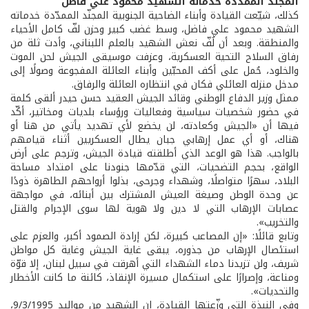
المجنّد الممدّدة خدماته الشهيد محمود علي فاضل
كذلك، شيّعت القيادة وأبناء الضاحية الجنوبية المجنّد الممدّدة خدماته
الشهيد محمود علي فاضل، وسط غضب كبير وحزن لفّ كامل الأحياء
والمنطقة. وبعد أن لُفّ نعش الشهيد بالعلم اللبناني، وأدت ثلة من
رفاق السلاح التحية العسكرية، وعزفت موسيقى الجيش لحن الموت
والخلود، حُمل على أكف المحبّين وأبناء العائلة المفجوعة وصولًا إلى
مدخل منزله العائلي فكان في انتظاره العائلة والرفاق.
ممثل وزير الدفاع الوطني وقائد الجيش العقيد حسن حيدر ألقى كلمة
في حضور شخصيات سياسية وفعاليات ورؤساء بلديات ومخاتير، أكّد
فيها أن «الجيش وكعادته، لن يخضع لأي تهديد يأتي من هنا أو
هناك، أو أي عمل إرهابي جبان يطال العسكريين أثناء قيامهم
بالواجب. هذا هو الوعد الذي أطلقته قيادة الجيش، وترجم على أرض
الواقع، بحجم التضحيات، التي قدّمها جنودنا على امتداد مساحة
البلاد، سهرًا متواصلًا، وشهداء وجرحى، بذلوا أرواحهم الطاهرة ذودًا
عن وحدة الوطن وصيغة العيش المشترك بين أبنائه، في مواجهة
عصابات الإرهاب التي لا دين ولا هوية لها سوى الإجرام والقتل
والتخريب».
وتابع قائلًا: «إن المصاعب كبيرة، لكن إرادة الصمود أكبر، والعزم على
استئصال الإرهاب من جذوره، يبقى غاية الجيش وغاية كل مواطن
شريف، ولن تزيدنا دماء الشهداء التي أهرقت في سبيل لبنان، إلا قوّة
ومناعة، وإصرارًا على استكمال مسيرة الإنقاذ، كائنة ما كانت الأخطار
والتحديات».
وفي النبذة التي وزّعتها القيادة، إن الشهيد من مواليد 9/3/1995،