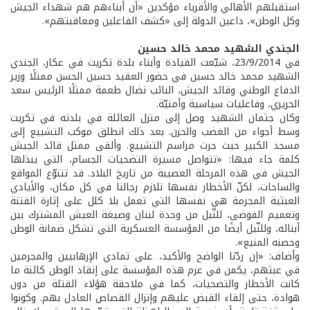
استقبلهم الأهالي والأقرباء مؤكدين «أن أبناءهم هم شهداء الجيش
وكل الوطن»، داعين الدولة إلى «كشف الفاعلين ومعاقبتهم».
الجندي الشهيد محمد خالد حسين
في 23/9/2014، شيّعت القيادة وأبناء بلدة تكريت في عكار، الجندي
الشهيد محمد خالد حسين في حضور العقيد حسين الحسن ممثلًا وزير
الدفاع الوطني وقائد الجيش، النائب نضال طعمة ممثلًا الرئيس سعد
الحريري، وفاعليات سياسية وأمنيّة.
وكان جثمان الشهيد وصل إلى منزل العائلة في بلدته في تكريت
وسط أجواء من الغضب والحزن. بعد ذلك انطلق موكب التشييع إلى
مسجد الكبير حيث جرت مراسم التشييع. وألقى ممثل قائد الجيش
كلمة جاء فيها: «تتواصل مسيرة التضحيات الجسام، التي يبذلها
الجيش في هذه المرحلة العصيبة من تاريخ البلاد. قد تتنوّع المواقع
والساحات، لكنّ الأخطار نفسها تلازم رجالنا في كل مكان، والأيادي
العبثية المجرمة هي نفسها التي تعمل بلا كلل على إثارة الفتنة
وتعميم الفوضى، للنّيل من وحدة لبنان وصيغة العيش المشترك بين
أبنائه، وللنّيل أيضًا من المؤسسة العسكرية التي تشكل ضمانة الوطن
وحصنه المنيع».
وأضاف: «إن ردّنا الواضح والأكيد، على تمادي الإرهابيين والمجرمين
في عبثهم، يكمن في عزم هذه المؤسسة على إنقاذ الوطن كائنة ما
كانت الأخطار والتضحيات، كما في ملاحقة هؤلاء القتلة من دون
هوادة، حتى إلقاء القبض عليهم وإنزال القصاص العادل بهم. وكونوا