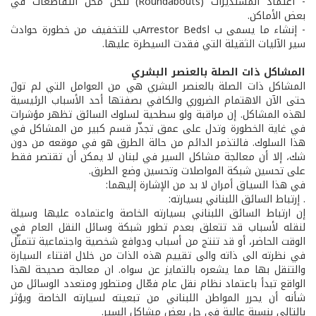
- اعتماد المستديرات (Roundabouts) لتحل محل التقاطعات في
بعض الأماكن.
- إنشاء ما يسمى ب اArrestor Bedsب للتخفيف من خطورة حوادث
سير الآليات الثقيلة التي فقدت السيطرة عليها.
المشاكل ذات الصلة بالعنصر البشري
المشاكل ذات الصلة بالعنصر البشري هي من العوامل التي لم تولَ
حتى الآن الاهتمام الضروري والكافي بصفتها أحد الأسباب الرئيسية
لهذه المشاكل. إن مراقبة ولو سطحية لسلوك السائق تظهر مؤشرات
في غاية الخطورة وتدل على عمق تجذّر قسم كبير من المشاكل في
هذا السلوك. فالتذمر الدائم من حالة الطرق هو في موقعه من دون
شك، إلا أن معالجة مشاكل السير في لبنان لا يمكن أن تقتصر فقط
على تحسين شبكة المواصلات وتحسين وضع الطرق.
في هذا السياق أمران لا بد من الإشارة إليهما:
. إرتباط السائق اللبناني بسيارته:
إن ارتباط السائق اللبناني بسيارته الخاصة واعتماده عليها وسيلة
لنقله لأسباب قد تتعلق بعدم تطور شبكة وسائل النقل العام في
الوقت الحاضر، أو قد تنتج من أسباب ودوافع شخصية واجتماعية تتمثّل
في نظرته الى ذاته والى تقييم هذه الذات من خلال اقتناء السيارة
والتنقل بها مما يشعره بالتمايز عن سواه. ان معالجة صحيحة لهذا
الواقع تبدأ باعتماد نظام نقل عام فعّال ومتطور ومتعدد الوسائل من
شأنه أن يحرر المواطن اللبناني من تبعيته لسيارته الخاصة ويؤثر
بالتالي بنسبة عالية في حل بعض مشاكل السير.