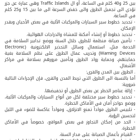
بين 25 و40 كلم في الساعة، أو ال Traffic Islands وهي عبارة عن جزر
تؤدي الى تجميل الطرق والى خفض السرعة الى ما بين 15 و25 كلم
في الساعة.
- تحديد خطوط سير السيارات والمركبات الآلية في بعض الأحيان وبقدر
الإمكان.
- تحديد خطوط أو إنشاء أمكنة للمشاة والدراجات الهوائية.
- تأمين صيانة منظمة للطرق خلال السنة ووضع تدابير السلامة في
الخدمة مثل، استعمال وسائل التحذير الالكترونية (Electronic
Warning Devices) وتدريب عمال الطرق على نظم السلامة بغية
حمايتهم، وحماية رواد الطرق وتأمين مرورهم بسلامة في مراكز
الأشغال.
. الطرق بين المدن والقرى:
أما بالنسبة الى الطرق التي تربط المدن والقرى، فإن الإجراءات التالية
ضرورية:
- إزالة عناصر الخطر عن بعض الطرق أو تخفيضها.
- تحديد خطوط سير مختلفة لكل من أنواع السيارات والمركبات الآلية،
ووضع حواجز أمان في الأماكن الخطرة.
- تلبيس الطرق مواداً تمنع الانزلاق، ومواداً عاكسة للضوء في الليل
لتحسين الرؤية.
- الحد من إمكان التجاوز في بعض المواقع، خصوصاً في الأماكن
الخطرة.
- القيام بأعمال الصيانة على مدار السنة.