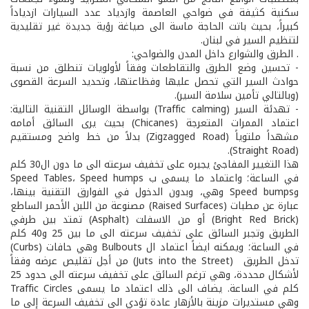
سكنية كثيفة في ضواحي العاصمة وازدياد عدد السيارات ازدياداً
كبيراً، بحيث باتت الحاجة ماسة الى صياغة رؤية جديدة غير تقليدية
لتنظيم السير في لبنان.
. الطرق والشوارع داخل المدن والضواحي:
- تحسين وضع الطرق والتقاطعات وفقاً لأولويات تنطلق من نسبة
حوادث السير التي تحصل عليها وفظاعتها، وتحديد السرعة القصوى
(وبالتالي تأمين سلامة السير).
- تهدئة السير (Traffic calming) بواسطة الوسائل التقنية التالية:
اعتماد الممرات المتعرجة (Chicanes) بحيث يرى السائق أمامه
مشهداً ملتوياً (Zigzagged Road) بدلاً من خط واضح ومستقيم
(Straight Road).
هذا التغيير المفاجئ يجبره على تخفيف سرعته الى ما دون ال30 كلم
في الساعة؛ واعتماد ما يسمى ب Speed Tables، Speed humps
وSpeed bumps وهي، وبدون الدخول في الفوارق التقنية بينها،
عبارة عن مطبات (Raised Surfaces) مصنوعة من اللبن الأحمر الساطع
(Bright Red Brick) أو من الاسفلت (Asphalt) تمتد بين طرفي
الطريق وتجبر السائق على تخفيف سرعته الى ما بين 25 و40 كلم
في الساعة؛ ويمكنه ايضاً اعتماد ال Bulbouts وهي حافات (Curbs)
تدخل الطريق (Juts into the Street) من أجل تقليص عرضه وفقاً
لأشكال محددة، وهي ترغم السائق على تخفيف سرعته الى حدود 25
كلم في الساعة. يضاف الى ذلك اعتماد ما يسمى Traffic Circles
وهي مستديرات مزينة بالأزهار عادة تؤدي الى تخفيف السرعة إلى ما