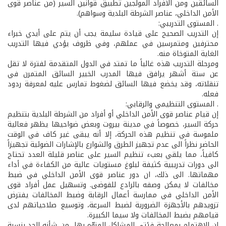
السائقين ومن الأفراد المولجين تطبيق قوانين السير (من عناصر قوى
الأمن الداخلي، عناصر الشرطة البلدية وسواهم).
. المستوى التدريبي:
إن التدريب الصحيح على قيادة سليمة يجب أن يتم على أيدي خبراء
محترفين ومتمرسين في عملهم، وفي ظروف يؤدي فيها التدريب
الغاية المتوخاة منه.
ومرحلة التدريب هذه غالباً ما تمتد في الدول المتقدمة لفترة لا تقل
عن ستة أشهر يرافق فيها المدرب الخبير السائق المتمرن في
تنقلاته، وقد يخضع فيها السائق لضغوط تمارس عليه لمعرفة ردود
فعله.
. المستوى التنظيمي والرقابي:
إن قيام عناصر قوى الأمن الداخلي أو أفراد من الشرطة البلدية بتنظيم
حركة السير، خصوصاً في مدينة بيروت وبعض ضواحيها يظهر فعالية
ملموسة في تنظيم هذه الحركة، إلا أنه يبقى غير كاف في الوقت
الحاضر نظراً الى عدم تجهيز الطرق والشوارع بالإشارات الضوئية تجهيزاً
كافياً، مما يلقي بعبء تنظيم السير على عناصر قليلة العدد تحتاج
الى دورات تدريبية كثيفة لبلوغ مستويات عالية من الكفاءة في أداء
مهماتها. الى ذلك، ان دور عناصر قوى الأمن الداخلي في ضبط
مخالفات لا يمكن وصفه بالرادع للفوضى. وتسهيل عمل أفراد قوى
الأمن الداخلي في ممارسة أعمال الرقابة وضبط المخالفات يفترض
تزويدهم بالأجهزة الضرورية لضبط السرعة، وتوسيع صلاحياتهم لدى
قيامهم بضبط المخالفات ولا سيما الكبيرة.
إن الاهتمام بمعالجة فئتي المشاكل المنوّه بها من شأنه الحد بنسبة