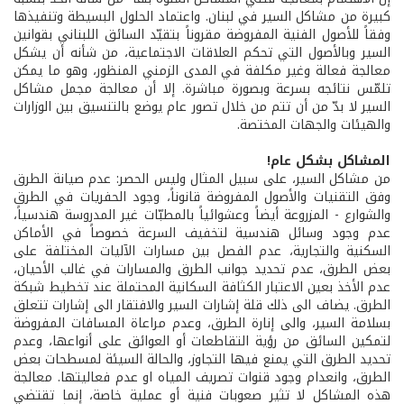
كبيرة من مشاكل السير في لبنان. واعتماد الحلول البسيطة وتنفيذها
وفقاً للأصول الفنية المفروضة مقروناً بتقيّد السائق اللبناني بقوانين
السير وبالأصول التي تحكم العلاقات الاجتماعية، من شأنه أن يشكل
معالجة فعالة وغير مكلفة في المدى الزمني المنظور، وهو ما يمكن
تلمّس نتائجه بسرعة وبصورة مباشرة. إلا أن معالجة مجمل مشاكل
السير لا بدّ من أن تتم من خلال تصور عام يوضع بالتنسيق بين الوزارات
والهيئات والجهات المختصة.
المشاكل بشكل عام!
من مشاكل السير، على سبيل المثال وليس الحصر: عدم صيانة الطرق
وفق التقنيات والأصول المفروضة قانوناً، وجود الحفريات في الطرق
والشوارع - المزروعة أيضاً وعشوائياً بالمطبّات غير المدروسة هندسياً،
عدم وجود وسائل هندسية لتخفيف السرعة خصوصاً في الأماكن
السكنية والتجارية، عدم الفصل بين مسارات الآليات المختلفة على
بعض الطرق، عدم تحديد جوانب الطرق والمسارات في غالب الأحيان،
عدم الأخذ بعين الاعتبار الكثافة السكانية المحتملة عند تخطيط شبكة
الطرق. يضاف الى ذلك قلة إشارات السير والافتقار الى إشارات تتعلق
بسلامة السير، والى إنارة الطرق، وعدم مراعاة المسافات المفروضة
لتمكين السائق من رؤية التقاطعات أو العوائق على أنواعها، وعدم
تحديد الطرق التي يمنع فيها التجاوز، والحالة السيئة لمسطحات بعض
الطرق، وانعدام وجود قنوات تصريف المياه او عدم فعاليتها. معالجة
هذه المشاكل لا تثير صعوبات فنية أو عملية خاصة، إنما تقتضي