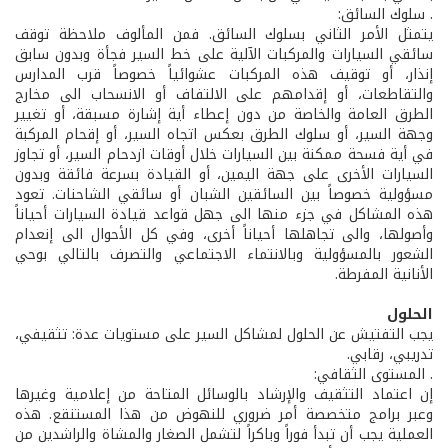
. سلوك السائق:
يتمثل الأمر الثاني بسلوك السائق. فمن المألوف ملاحظة توقف
سائقي السيارات والمركبات الآلية على خط السير فجأة وبدون سابق
إنذار، أو توقيف هذه المركبات عشوائياً خصوصاً قرب المدارس
والتقاطعات، أو إقدامهم على الالتفاف أو الانسحاب الى مخارج
الطرق العامة والخاصة من دون إعطاء أية إشارة مسبقة، أو تغيير
وجهة السير، أو سلوك الطرق بعكس اتجاه السير، أو إقحام المركبة
في أية فسحة ممكنة بين السيارات خلال أوقات ازدحام السير، أو تجاوز
السيارات الأخرى على جهة اليمين، أو القيادة بسرعة فائقة وبدون
مسؤولية خصوصاً بين السائقين الشبان أو سائقي الشاحنات. تعود
هذه المشاكل في جزء منها الى جهل قواعد قيادة السيارات أحياناً
وأصولها، والى تجاهلها أحياناً أخرى، وفي كل الأحوال الى إنعدام
الشعور بالمسؤولية وبالانتماء الاجتماعي والتصرف بالتالي بوحي
الأنانية المفرطة.
الحلول
يجب التفتيش عن الحلول لمشاكل السير على مستويات عدة: تثقيفي،
تدريبي، رقابي.
. المستوى الثقافي:
إن اعتماد التثقيف والإرشاد بالوسائل المتاحة من إعلامية وغيرها
وعبر برامج متخصصة أمر ضروري للنهوض من هذا المستنقع. هذه
العملية يجب أن تبدأ فوراً وباكراً لتشمل الصغار والمشاة والراشدين من