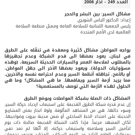
العدد 249 - آذار 2006
مشاكل السير: بين البشر والحجر
إعداد: الدكتور الياس الشويري
رئيس الجمعية اللبنانية للسلامة العامة وممثل منظمة السلامة
العالمية لدى الأمم المتحدة
يواجه المواطن مشاكل كثيرة ومعقدة في تنقّله على الطرق
في لبنان، يعود بعضها الى قدم الشبكة وعدم تجهيزها
بالمطلوب لملاءمة العصر والسيارات الحديثة السريعة، (وهذه
مسؤوليات الدولة)، ويعود بعضها الآخر الى جهل المواطن،
أو بالأصح، تجاهله أنظمة السير وعدم احترامه نفسه والآخرين،
مما يزيد أزمة السير ويفاقمها. ما هي المشاكل؟ وما هي
الحلول لهذه الأزمة التي توصف بالمستعصية؟
المشاكل ذات الصلة بشبكة المواصلات وبوضع الطرق
إن عدم قدرة شبكة الطرق القديمة على استيعاب ازدياد حركة السير،
وسوء حالها، هي من المشاهد المألوفة. ولولا انجاز بعض المشاريع
الحديثة على امتداد الخط الساحلي أو ضمن مدينة بيروت وضواحيها،
لكان المشهد مرعباً. فإذا كانت الشبكة القديمة صالحة ذات يوم
لتأمين السير وسلامته واستيعاب حركته، إلا أنّها لم تعد تفي
بمتطلبات الواقع الناتج من النمو السكاني المتزايد ونشوء تجمعات