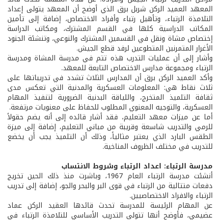
المعهد العميد الركن شربل برق الذي أوضح أن المعهد يتولى إعداد
التلامذة الرتباء، وتأهيل رتباء وأفراد الاختصاص، إضافة إلى تأمين
المكاتب الدراسية كلها في القسم المشترك، ومكاتب الدراسة
إختصاص مشاة ونقل في القسمين المشترك والنوعي، وتنشئة الجنود
الأغرار المتمرنين المتطوعين لرفد قطع الجيش.
وأشار إلى أن عمليات التدرب هذه تتم في مدرسة المشاة ومدرسة
الرتباء ومجموعة مدارس الاختصاص التابعة للمعهد.
وأكد العميد الركن برق أن المدارس الثلاث تشدد في تدريباتها على
ثلاث نقاط هي: المعلومات العسكرية والمدنية التي تعكس مدى
ثقافة التلميذ المتخرج، واللياقة البدنية الضرورية لتنفيذ المهام
العسكرية، والتوجيه المعنوي المطلوب للحفاظ على معنويات مرتفعة.
أما عن ميزات معهد التعليم، فقد أشار قائده إلى أنه يضم حقولاً
للرمي والتدريب شاسعة وقريبة من مباني التعليم، إضافة إلى ميزة
الطقس البارد الذي يعتبر مثالياً، وذلك أن التلميذ يجب أن يخضع
للتدريب في مختلف الظروف المناخية.
مدرسة الرتباء: اعداد الرتباء وشروط الانتساب
أنشئت مدرسة الرتباء العام 1967، وباشرت منذ ذلك الحين تخريج
دفعات متتالية من الرتباء في قوى البر والبحر والجو، إضافة إلى تدريب
الرتباء والافراد الاختصاصيين.
عن المهام الرئيسة للمدرسة تحدث قائدها العقيد الركن عماد
عضيمي، فأوضح أنها تتولى التدريب الأساسي للتلامذة الرتباء في