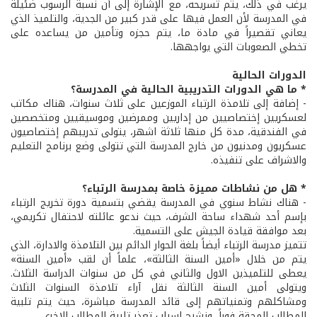
يرغب في ذلك، يتم تسريحه، مع الإشارة إلى أن نسبة الرسوب ضئيلة
في المدرسة لأن العمل فيها على قدر كبير من الجدية، والتلميذ الذي
يعاني تقصيراً في مادة ما، يتم حجزه وتأمين من يساعده على
تخطي الصعوبات التي يواجهها.
الدورات الحالية
* ما هي الدورات التدريبية الحالية في المدرسة؟
- إضافة إلى تلامذة الرتباء الموزعين على ثلاث سنوات، هناك مكاتب
لعسكريين إختصاصيين من إداريين وممرضين وموسيقيين ومتخصصين
في الفندقية، مدة كل منها ثلاثة اشهر، يتولى تدريبهم إختصاصيون
عسكريون ومدنيون من خارج المدرسة التي تتولى وضع برنامج التعليم
والاشراف على تنفيذه.
* هل من نشاطات مميزة خاصة بمدرسة الرتباء؟
- هناك نشاط سنوي في المدرسة يقضي بتسمية دورة تخريج الرتباء
بإسم أحد شهداء ساحة الشرف، حيث ندعو عائلته لاحتفال تكريمي،
بعد موافقة قيادة الجيش على التسمية.
تتميز مدرسة الرتباء أيضاً بلغة الحوار الدائم بين التلامذة والادارة، الذي
يتم من خلال «أمين السنة الثالثة»، علماً أن لقب «أمين السنة»
يعطى للتلميذين الاول والثاني في كل من سنوات الدراسة الثلاث.
ويتولى أمين السنة الثالثة نقل آراء تلامذة السنوات الثلاث
ومشاكلهم وتمنياتهم إلى قائد المدرسة مباشرة، حيث يتم تلبية
المطالب المحقة فوراً، ونشرح اسباب تعذر تلبية المطالب الاخرى.