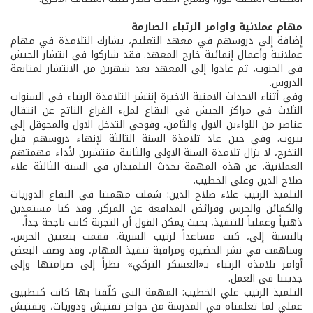
مهام عملانية واوامر الرتباء الصارمة
إضافة إلى دروسهم في معهد التعليم، يشارك التلامذة في مهام
عملانية وأعمال إنمائية خارج المعهد. فقد شاركوا في انتشار الجيش
في الجنوب، ثم عادوا إلى المعهد بعد شهرين من الانتشار لمتابعة
الدروس.
وفي أثناء الاحداث الامنية الاخيرة إنتشر التلامذة الرتباء في السنوات
الثلاث في مراكز الجيش في البقاع لملء الفراغ الناتج عن انتقال
عناصر من اللواءين الاول والثامن، وفوجي التدخل الاول والمجوقل إلى
بيروت. وفي حين عاد تلامذة السنة الثالثة لإنهاء دروسهم قبل
التخرج، لا يزال تلامذة السنة الاولى والثانية منتشرين لأداء مهمتهم
العملانية. عن هذه المهمة تحدث التلميذان في السنة الثالثة علاء
صلاح الدين وعلي الخطيب.
التلميذ الرتيب علاء صلاح الدين: شملت مهمتنا في البقاع الدوريات
والكمائن والحرس وفرائض المدافعة عن المركز، وقد كنا مستعدين
ذهنياً وعملياً للتنفيذ، بحيث يمكن القول أن التجربة كانت ناجحة جداً.
بالنسبة إلي، كنت مساعداً لرتيب السرية، فقمت بتعيين الحرس،
وساهمت في نشر الحضيرة ومراقبة تنفيذ المهام، وقد وصف البعض
أوامر تلامذة الرتباء بـ«العسكر التركي» نظراً إلى صرامتها وإلى
جديتنا في العمل.
التلميذ الرتيب علي الخطيب: المهمة التي كلّفنا بها كانت كتطبيق
عملي لما تعلمناه في المدرسة من حواجز تفتيش ودوريات، وتفتيش