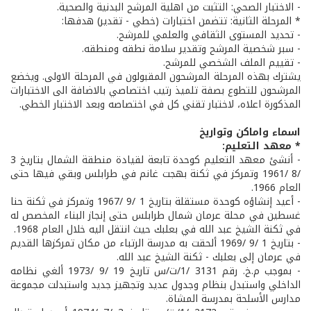
- الاختبار الصحي: التثبت من اهلية المرشح البدنية والصحية.
* المرحلة الثانية: تتضمن اختبارات (خطي - تقدير) هدفها:
- تحديد المستوى الثقافي والعلمي للمرشح.
- سبر شخصية المرشح وتقدير سلامة نطقه ومنطقه.
- تقييم الملف الشخصي للمرشح.
يشترك بهذه المرحلة المرشحون المقبولون في المرحلة الاولى. ويخضع
المرشحون للتطوع بصفة تلميذ رتيب اختصاصي بالاضافة الى الاختبارات
المذكورة اعلاه، لاختبار تقني كل في اختصاصه وبعد الاختبار الخطي.
اسماء واماكن وتواريخ
* معهد التعليم:
- أنشئ معهد التعليم كوحدة تابعة لقيادة منطقة الشمال بتاريخ 3
/8 /1961 وتمركز في ثكنة بهجت غانم في طرابلس وبقي فيها حتى
العام 1966.
- أعيد إنشاؤه كوحدة مستقلة بتاريخ 1 /9 /1967 وتمركز في ثكنة حنا
غسطين في محلة عرمان شمال طرابلس حتى إنجاز البناء المخصص له
في ثكنة الشيخ عبد الله في بعلبك حيث انتقل اليه خلال العام 1968.
- بتاريخ 1 /9 /1969 ألحقت به مدرسة الرتباء من مكان تمركزها القديم
في عرمان إلى بعلبك - ثكنة الشيخ عبد الله.
- بموجب م.خ. رقم 3131 /1/ت/س تاريخ 19 /9 /1973 ألغي نظامه
الداخلي واستبدل بنظام وجدول عديد وتجهيز جديد واستبدلت مجموعة
مدارس الأسلحة بمدرسة المشاة.