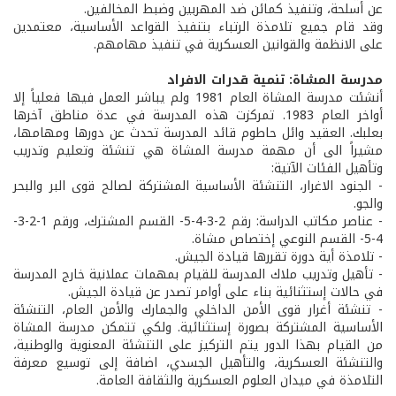
عن أسلحة، وتنفيذ كمائن ضد المهربين وضبط المخالفين.
وقد قام جميع تلامذة الرتباء بتنفيذ القواعد الأساسية، معتمدين
على الانظمة والقوانين العسكرية في تنفيذ مهامهم.
مدرسة المشاة: تنمية قدرات الافراد
أنشئت مدرسة المشاة العام 1981 ولم يباشر العمل فيها فعلياً إلا
أواخر العام 1983. تمركزت هذه المدرسة في عدة مناطق آخرها
بعلبك. العقيد وائل حاطوم قائد المدرسة تحدث عن دورها ومهامها،
مشيراً الى أن مهمة مدرسة المشاة هي تنشئة وتعليم وتدريب
وتأهيل الفئات الآتية:
- الجنود الاغرار، التنشئة الأساسية المشتركة لصالح قوى البر والبحر
والجو.
- عناصر مكاتب الدراسة: رقم 2-3-4-5- القسم المشترك، ورقم 1-2-3-
4-5- القسم النوعي إختصاص مشاة.
- تلامذة أية دورة تقررها قيادة الجيش.
- تأهيل وتدريب ملاك المدرسة للقيام بمهمات عملانية خارج المدرسة
في حالات إستثنائية بناء على أوامر تصدر عن قيادة الجيش.
- تنشئة أغرار قوى الأمن الداخلي والجمارك والأمن العام، التنشئة
الأساسية المشتركة بصورة إستثنائية. ولكي تتمكن مدرسة المشاة
من القيام بهذا الدور يتم التركيز على التنشئة المعنوية والوطنية،
والتنشئة العسكرية، والتأهيل الجسدي، اضافة إلى توسيع معرفة
التلامذة في ميدان العلوم العسكرية والثقافة العامة.