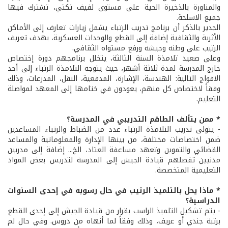
والمناورة بالذخيرة الحية على مستوى لفيف تكتي، تشترك فيها
جميع الاسلحة.
الجدير بالذكر أن برنامج تدريب الرتباء يشمل زيارات تعارف إلى الأماكن
الأثرية والثقافية إضافة إلى القطع والوحدات العسكرية، بهدف تعريف
الرتيب على وطنه وجيشه ورفع مستواه الثقافي.
وعلى صعيد تلامذة السنة الثالثة، يتخلل برنامجهم دورة إختصاص
خارج المدرسة لمدة ثلاثة أشهر، حيث يتوجه التلامذة الرتباء إلى أحد
الافواج التالية: الهندسة، الإشارة، المدفعية، النقل، المدرعات، وذلك
وفقاً لاختصاص كل منهم، يعودون في ختامها إلى المعهد لمواصلة
التعليم.
* ممن يتألف الطاقم التدريبي في المدرسة؟
- يتولى تدريب التلامذة الرتباء عدد من الضباط والرتباء المساعدين
ضمن اختصاصات مختلفة، من بينها الإدارة والمعلوماتية والمساعد
القضائي والتموين وتعهد مساعفة العتاد، الخ... إضافة إلى مدربين
مدنيين تفصلهم قيادة الجيش إلى المدرسة لتدريس بعض المواد
التعليمية المتخصصة.
* ماذا يحل بالتلميذ الرتيب في حال رسوبه في إحدى السنوات
الدراسية؟
- يتم تشكيل التلميذ الراسب بقرار من قيادة الجيش إلى إحدى القطع
برتبة جندي أو عريف، وذلك وفقاً لما أنهاه من دروس. وفي حال لم