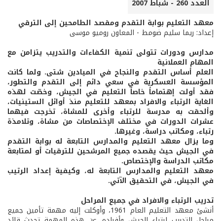
العدد 260 - شباط 2007
معهد التعليم بوابة التقدم ومقصد الطامحين إلى الترقي
إعداد: ريما سليم ضومط - المعاون روميو موسى
مدارس ودورات تتولى تنمية الكفاءات والتدريب يتزامن مع
المهام العملانية
العلم أساس التقدم والنجاح في الميادين شتى. ولما كانت
المؤسسة العسكرية في سعي دائم إلى التقدم والتطور،
فقد أولت إهتماماً خاصاً التعليم في الجيش، وخصّت لهذه
الغاية الرتباء والافراد بمعهد للتعليم منذ أوائل الستينيات،
وألحقت به مدرسة للرتباء وأخرى للمشاة، تخرجت فيهما
عشرات الدورات في مختلف الإختصاصات من مشاة، وتلامذة
رتباء، ومكاتب دراسة، وغيرها.
وما يزال معهد التعليم والمدارس التابعة له بوابة التقدم
في الجيش حيث يقصده جميع المرشحين للترقيات أو لمتابعة
مكاتب الدراسة والإختصاص.
معهد التعليم والمدارس التابعة له، وكيفية إعداد الرتيب
في الجيش، في التحقيق الآتي.
تدريب الرتباء والافراد في جميع المراحل
أنشئ معهد التعليم العام 1961، وأوكلت إليه مهمة تأمين جميع
مراحل التدريب لرتباء الجيش وأفراده. عن هذه المهمة تحدث قائد