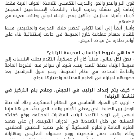
قوى البر والبحر والجو، والتدريب التكميلي لتلامذة القوات البرية فقط،
إضافة إلى تنشئة وتدريب الرتباء والتلامذة الاختصاصيين المعينين
كرتباء وأفراد متمرّنين، وتأهيل بعض الرتباء لتولّي وظائف معينة في
قطعهم.
وأشار أيضاً إلى أنها تتولى تحضير ملاك المدرسة والمتدرجين فيها
للقيام بمهام عملانية خارج المدرسة في حالات إستثنائية بناء على
أوامر صادرة عن قيادة الجيش.
* ما هي شروط الإنتساب لمدرسة الرتباء؟
- يحق لكل لبناني، مدنياً كان أم عسكرياً، التقدم بطلب الانتساب إلى
مدرسة الرتباء بصفة تلميذ رتيب، شرط أن تتوافر فيه الشروط العامة
والخاصة المحددة في نظام المدرسة. ويتم قبول المرشحين بعد
خضوعهم لمباراة في العلوم المختلفة واجتيازها بنجاح.
* كيف يتم إعداد الرتيب في الجيش، وعلام يتم التركيز في
تنشئة الرتباء؟
- الرتيب هو المحرك الأساسي في المهام العسكرية، وذلك أنه صلة
الوصل بين الضابط الذي يعطي الأوامر والفرد الذي ينفّذ. من هنا فإننا
نسعى إلى تزويد التلميذ الرتيب المهارات المختلفة ورفع كفاءته
المهنية من خلال التعددية في الدورات التدريبية، إن على صعيد
العلوم العامة والعلوم العسكرية أو على صعيد التطبيق العملاني،
وذلك بهدف صقل شخصيته ورفع مستواه التعليمي ومهاراته