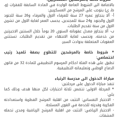
بالاضافة الى الشروط العامة الواردة في المادة السابقة للفقرات (و،
ط، ي) يتوجب على المرشح من العسكريين:
أ- ألا يتجاوز عمره 27 سنة للعرفاء الاول والعرفاء و26 سنة للجنود
الاول والجنود و24 سنة للمجندين، يحسب العمر لغاية الاول من تشرين
الاول من سنة تقديم الطلبات.
ب- ألا يتجاوز معدل عقوباته السنوي 20 يوماً خلال السنتين الاخيرتين
من خدمته، وتحسب لغاية الانتهاء من تقديم الطلبات. تستثنى
العقوبات المتعلقة بحوادث السير.
* شروط خاصة بالمرشحين للتطوع بصفة تلميذ رتيب
اختصاصي:
تطبق على هذه الفئة احكام المرسوم التطبيقي للمادة 32 من قانون
الدفاع الوطني وتعليماته التطبيقية.
مباراة الدخول الى مدرسة الرتباء
تنفذ مباراة الدخول على مرحلتين:
* المرحلة الاولى: تتضمن ثلاثة اختبارات لكل منها هدف وذلك كما
يلي:
- الاختبار النفساني: التثبت من اهلية المرشح الفطرية واستعدادته
الفكرية وقدرته للخدمة في القوى المسلحة.
- الاختبار الرياضي: التثبت من اهلية المرشح الرياضية ومدى تحمله
المشقات.