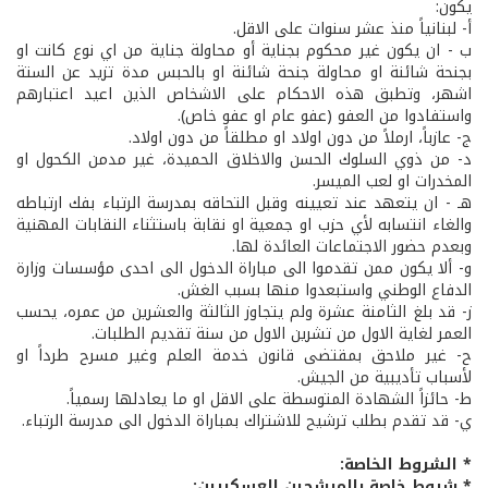
يكون:
أ- لبنانياً منذ عشر سنوات على الاقل.
ب - ان يكون غير محكوم بجناية أو محاولة جناية من اي نوع كانت او
بجنحة شائنة او محاولة جنحة شائنة او بالحبس مدة تزيد عن الستة
اشهر، وتطبق هذه الاحكام على الاشخاص الذين اعيد اعتبارهم
واستفادوا من العفو (عفو عام او عفو خاص).
ج- عازباً، ارملاً من دون اولاد او مطلقاً من دون اولاد.
د- من ذوي السلوك الحسن والاخلاق الحميدة، غير مدمن الكحول او
المخدرات او لعب الميسر.
هـ - ان يتعهد عند تعيينه وقبل التحاقه بمدرسة الرتباء بفك ارتباطه
والغاء انتسابه لأي حزب او جمعية او نقابة باستثناء النقابات المهنية
وبعدم حضور الاجتماعات العائدة لها.
و- ألا يكون ممن تقدموا الى مباراة الدخول الى احدى مؤسسات وزارة
الدفاع الوطني واستبعدوا منها بسبب الغش.
ز- قد بلغ الثامنة عشرة ولم يتجاوز الثالثة والعشرين من عمره، يحسب
العمر لغاية الاول من تشرين الاول من سنة تقديم الطلبات.
ح- غير ملاحق بمقتضى قانون خدمة العلم وغير مسرح طرداً او
لأسباب تأديبية من الجيش.
ط- حائزاً الشهادة المتوسطة على الاقل او ما يعادلها رسمياً.
ي- قد تقدم بطلب ترشيح للاشتراك بمباراة الدخول الى مدرسة الرتباء.
* الشروط الخاصة:
* شروط خاصة بالمرشحين العسكريين: