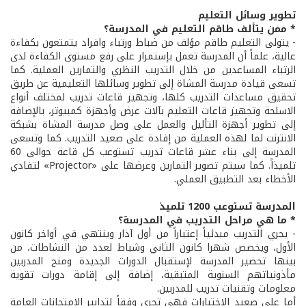
تطوير وسائل التعليم
* ممن يتألف طاقم التعليم في المدرسة؟
- يتولى التعليم طاقم مؤلف من ضباط ورتباء وافراد يتمتعون بكفاءة
عالية، علماً أن المدرسة تعمل بإستمرار على رفع مستوى الكفاءة لدى
الرتباء المساعدين من خلال التدريب النظري والتمارين العملية. كما
تسعى قيادة مدرسة المشاة إلى تطوير وسائلها التعليمية عن طريق
تحقيق مساعدات التدريب كلها، وتجهيز قاعات تدريب لمختلف أنواع
الاسلحة وتجهيز قاعات التعليم بآلات عرض وأجهزة كمبيوتر، بالإضافة
إلى تطوير أجهزة التأليل والعمل على وصل مدرسة المشاة بشبكة
الانترنت لما لهذه العملية من إفادة على صعيد التدريب. كما وتسعى
المدرسة إلى بناء عشر قاعات تدريب تستوعب كل قاعة حوالى 60
تلميذاً. كما سيتم تصوير التمارين وعرضها على «Projector» لتفادي
الأخطاء بعد التطبيق العملي.
المدرسة تستوعب 1200 تلميذ
* ما هي مراحل التدريب في المدرسة؟
- يجري التدريب مبدئياً إعتباراً من أول آذار وينتهي في أواخر كانون
الأول، ويخصص شهرا كانون الثاني وشباط لعدد من النشاطات، من
بينها تحضير المدرسة لإستقبال الدورات الجديدة ومنح المدربين
مأذونياتهم السنوية المتبقية، إضافة إلى إقامة دورات تقوية
معلومات وتقنيات تدريب للمدربين.
أما على صعيد الإختبارات فهي تجري وفقاً لتدابير الإمتحانات العامة