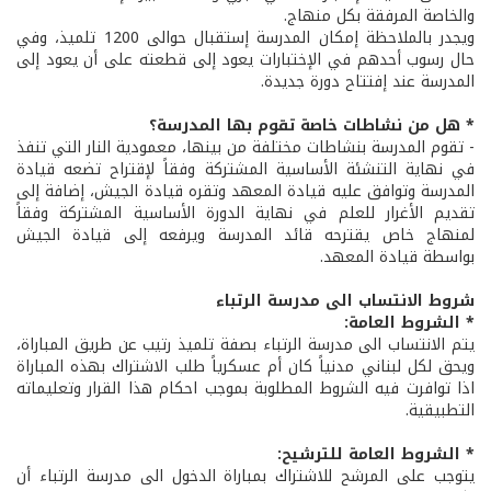
والخاصة المرفقة بكل منهاج.
ويجدر بالملاحظة إمكان المدرسة إستقبال حوالى 1200 تلميذ، وفي
حال رسوب أحدهم في الإختبارات يعود إلى قطعته على أن يعود إلى
المدرسة عند إفتتاح دورة جديدة.
* هل من نشاطات خاصة تقوم بها المدرسة؟
- تقوم المدرسة بنشاطات مختلفة من بينها، معمودية النار التي تنفذ
في نهاية التنشئة الأساسية المشتركة وفقاً لإقتراح تضعه قيادة
المدرسة وتوافق عليه قيادة المعهد وتقره قيادة الجيش، إضافة إلى
تقديم الأغرار للعلم في نهاية الدورة الأساسية المشتركة وفقاً
لمنهاج خاص يقترحه قائد المدرسة ويرفعه إلى قيادة الجيش
بواسطة قيادة المعهد.
شروط الانتساب الى مدرسة الرتباء
* الشروط العامة:
يتم الانتساب الى مدرسة الرتباء بصفة تلميذ رتيب عن طريق المباراة،
ويحق لكل لبناني مدنياً كان أم عسكرياً طلب الاشتراك بهذه المباراة
اذا توافرت فيه الشروط المطلوبة بموجب احكام هذا القرار وتعليماته
التطبيقية.
* الشروط العامة للترشيح:
يتوجب على المرشح للاشتراك بمباراة الدخول الى مدرسة الرتباء أن