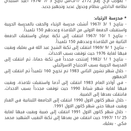
- بموجب م.خ. رقم 2172 /1/ت/س تاريخ 3 /7 /1974 أعيد استبدال
نظامه الداخلي بنظام وجدول عديد وتجهيز جديد.
* مدرسة الرتباء:
- بتاريخ 1 /3 /1967 أنشئت مدرسة الرتباء والحقت بالمدرسة الحربية
واستقبلت الدفعة الاولى من التلامذة وعددهم 150 تلميذاً.
- بتاريخ 1 /10 /1967 انتقلت إلى ثكنة عرمان واستقبلت الدفعة
الثانية من التلامذة وعددهم 150 تلميذاً.
- بتاريخ 1 /9 /1969 انتقلت إلى ثكنة الشيخ عبد الله في بعلبك وبقيت
فيها لغاية 1976 حيث توقفت بسبب الاحداث.
- بتاريخ 1 /1 /1982 إفتتحت مجدداً في ثكنة حمانا، ثم انتقلت إلى
المدرسة الحربية بسبب الاجتياح الاسرائيلي.
- خلال شهر تشرين الثاني 1983 تم تخريج 160 تلميذاً ثم انتقلت إلى
الجمهور.
- في أواخر العام 1983 انتقلت إلى أدما واستقبلت تلامذة، وبقيت
فيها لغاية شهر شباط 1990 حيث توقفت مجدداً بسبب الاحداث،
فانتقلت بعدها إلى الضبية.
- خلال شهر كانون الاول 1990 انتقلت إلى الجامعة اللبنانية في الفنار
وبقيت فيها حتى شهر كانون الاول 1991.
- خلال شهر كانون الاول 1991 انتقلت إلى ضبية وبقيت فيها لغاية
25 /11 /1997 حيث انتقلت من بعدها إلى ثكنة النقيب الشهيد محمد
مكي - بعلبك.