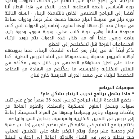
الفردية، لكي يصبح قادراً على التأقلم في مختلف الظروف، وتنفيذ
دوره الأساسي بالدقة المطلوبة. الجدير بالذكر في هذا الإطار أننا
أضفنا إلى البرنامج التعليمي الخاص بالتلامذة الرتباء - السنة الثالثة
دورة تزلج في مدرسة التزلج مدتها خمسة عشر يوماً، ودورات سباحة
في عرمان مدة كل منها أربعة أسابيع، إضافة إلى الدورات التي كانت
موجودة سابقاً وهي: دورة كاتب عدلي، ودورة سوق، ودورة رتيب
رياضة ورمي، علماً أنه من خلال هذه الدورات يتم تزويد الرتباء
الاختصاصات اللازمة قبل تشكيلهم إلى القطع.
نذكر أيضاً أنه في إطار رفع كفاءة التلامذة الرتباء، قمنا بتزويدهم
أجهزة كمبيوتر محمولة يستخدمونها في أثناء الدروس النظرية. كما
عملنا على تعزيز مستواهم التعليمي من خلال دروس مكثفة في
اللغتين الانكليزية والفرنسية، ما يمكّنهم من الافادة من المقاعد
المخصصة للرتباء على صعيد الدورات التدريبية خارج لبنان.
عموميات البرنامج
* ماذا يشمل برنامج تدريب الرتباء بشكل عام؟
- يخضع التلامذة الرتباء لبرنامج تدريبي لمدة 36 شهراً موزع على ثلاث
سنوات. ويشمل العلوم العسكرية والاسلحة، والعلوم العامة من
رياضيات وفيزياء وتاريخ وجغرافيا وغيرها من المواد التثقيفية، إضافة
إلى دروس في اللغتين الانكليزية والفرنسية، وتمارين السير والرياضة.
يختتم برنامج التعليم في نهاية كل عام بمخيم تدريبي (ما بين عشرة
أيام وخمسة عشر يوماً)، ويتم التركيز خلاله على التطبيق العملي،
حيث تتخلله دروس في القتال والتوجّه، إضافة إلى الإغارات الليلية