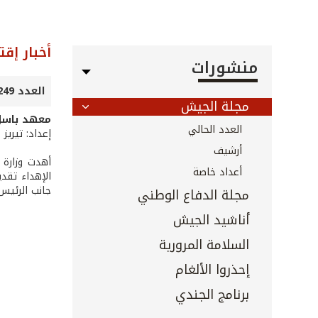
أخبار إق
منشورات
العدد 249 - آذار 2006
مجلة الجيش
معهد باسل
العدد الحالي
إعداد: تيريز
أرشيف
أعداد خاصة
جانب الرئيس
مجلة الدفاع الوطني
أناشيد الجيش
السلامة المرورية
إحذروا الألغام
برنامج الجندي