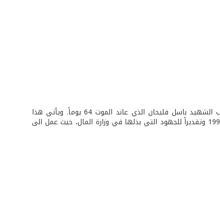
أهدت وزارة المال مركز التدريب والتوثيق التابع لها (المعهد المالي) الى ذكرى النائب الشهيد باسل فليحان الذي عاند الموت 64 يوماً. ويأتي هذا
الإهداء تقديراً لمواكبة باسل فليحان الرئيس السنيورة، لتأسيس المعهد المالي عام 1996 وتقديراً للجهود التي بذلها في وزارة المال، حيث عمل الى