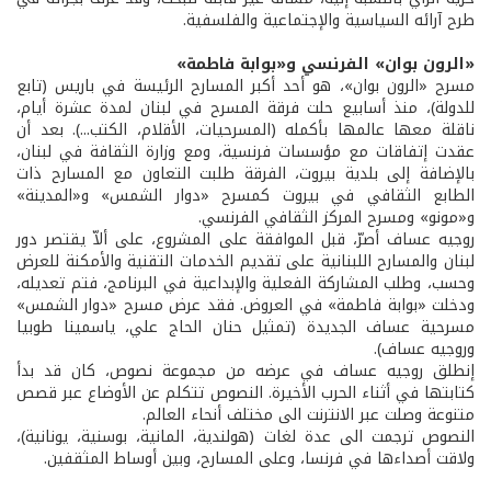
طرح آرائه السياسية والإجتماعية والفلسفية.
«الرون بوان» الفرنسي و«بوابة فاطمة»
مسرح «الرون بوان»، هو أحد أكبر المسارح الرئيسة في باريس (تابع
للدولة)، منذ أسابيع حلت فرقة المسرح في لبنان لمدة عشرة أيام،
ناقلة معها عالمها بأكمله (المسرحيات، الأقلام، الكتب...). بعد أن
عقدت إتفاقات مع مؤسسات فرنسية، ومع وزارة الثقافة في لبنان،
بالإضافة إلى بلدية بيروت، الفرقة طلبت التعاون مع المسارح ذات
الطابع الثقافي في بيروت كمسرح «دوار الشمس» و«المدينة»
و«مونو» ومسرح المركز الثقافي الفرنسي.
روجيه عساف أصرّ، قبل الموافقة على المشروع، على ألاّ يقتصر دور
لبنان والمسارح اللبنانية على تقديم الخدمات التقنية والأمكنة للعرض
وحسب، وطلب المشاركة الفعلية والإبداعية في البرنامج، فتم تعديله،
ودخلت «بوابة فاطمة» في العروض. فقد عرض مسرح «دوار الشمس»
مسرحية عساف الجديدة (تمثيل حنان الحاج علي، ياسمينا طوبيا
وروجيه عساف).
إنطلق روجيه عساف في عرضه من مجموعة نصوص، كان قد بدأ
كتابتها في أثناء الحرب الأخيرة. النصوص تتكلم عن الأوضاع عبر قصص
متنوعة وصلت عبر الانترنت الى مختلف أنحاء العالم.
النصوص ترجمت الى عدة لغات (هولندية، المانية، بوسنية، يونانية)،
ولاقت أصداءها في فرنسا، وعلى المسارح، وبين أوساط المثقفين.