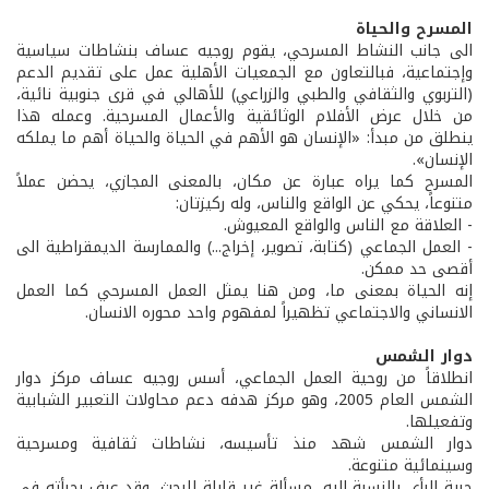
المسرح والحياة
الى جانب النشاط المسرحي، يقوم روجيه عساف بنشاطات سياسية
وإجتماعية، فبالتعاون مع الجمعيات الأهلية عمل على تقديم الدعم
(التربوي والثقافي والطبي والزراعي) للأهالي في قرى جنوبية نائية،
من خلال عرض الأفلام الوثائقية والأعمال المسرحية. وعمله هذا
ينطلق من مبدأ: «الإنسان هو الأهم في الحياة والحياة أهم ما يملكه
الإنسان».
المسرح كما يراه عبارة عن مكان، بالمعنى المجازي، يحضن عملاً
متنوعاً، يحكي عن الواقع والناس، وله ركيزتان:
- العلاقة مع الناس والواقع المعيوش.
- العمل الجماعي (كتابة، تصوير، إخراج...) والممارسة الديمقراطية الى
أقصى حد ممكن.
إنه الحياة بمعنى ما، ومن هنا يمثل العمل المسرحي كما العمل
الانساني والاجتماعي تظهيراً لمفهوم واحد محوره الانسان.
دوار الشمس
انطلاقاً من روحية العمل الجماعي، أسس روجيه عساف مركز دوار
الشمس العام 2005، وهو مركز هدفه دعم محاولات التعبير الشبابية
وتفعيلها.
دوار الشمس شهد منذ تأسيسه، نشاطات ثقافية ومسرحية
وسينمائية متنوعة.
حرية الرأي بالنسبة إليه، مسألة غير قابلة للبحث، وقد عرف بجرأته في