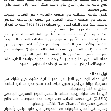
تزوج ثانية من حنان الحاج علي وأنجب منها أربعة أولاد: زينب، علي،
مريم ويوسف.
تلقى علومه الإبتدائية في مدرسة «الفرير» - فرن الشباك، وعلومه
الثانوية في مدرسة «الفرير» الجميزة. ثم انتسب الى جامعة القديس
يوسف، حيث درس الطب لمدة أربع سنوات (1958-1962)لكنه ما لبث أن
هجر الدراسة ليتفرغ للعمل المسرحي.
منذ صغره، كان روجيه عساف متمكناً من اللغة الفرنسية، الأمر الذي
منحه إمتيازاً على الآخرين، فتفوق في النشاطات الفنية والمسرحية
والدينية والأدبية في المدرسة، وبتشجيع من أستاذه الفرنسي جورج
هاريتيه للإلقاء المسرحي، نمت موهبة ذلك الطفل (7 سنوات) الذي
لمع اسمه في ما بعد في عالم المسرح اللبناني والعربي.
عمله المسرحي نما وتطور بشكل مطرد، بموازاة دراسته الطب، علماً
انه يومذاك، لم تكن هناك معاهد أو جامعات تدرّس المسرح.
أول أعماله
كان عمله الإحترافي الأول في عمر الثانية عشرة، حين شارك في
مسرحية جوالة من إخراج هنري خياط، لقاء مبلغ قدره 25 ليرة لبنانية،
اشترى به كتباً ومسرحيات.
في ما بعد شارك روجيه عساف بتأسيس المركز المسرحي الجامعي
(C.U.E.D) في معهد الآداب، حيث عرضت عدة مسرحيات ذات طابع
طليعي كمسرحية "Les Chaises" للكاتب ايونسكو.
وشارك في أعمال تلفزيونية مع المخرجين جان كلود بولس وأنطوان