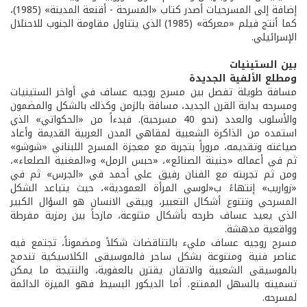
إضافة إلى المسرحيات أصدر كتاب «المسرحة - أقنعة المدينة» (1985)،
كما أنتج فيلم «معركة» (1985) الذي يتناول مقاومة الجنوب للاحتلال
الإسرائيلي.
بين الستينيات
ومطلع الألفية الجديدة
مسافة طويلة تفصل بين مسرح روجيه عساف في أواخر الستينيات
ومسرحه بداية القرن الجديد، مسافة بالزمن وكذلك بالشكل والمضمون
والأسلوب والعدد (نحو 40 مسرحية). فبدءاً من «الحكواتي» الذي
استمده من الذاكرة الشعبية لمقاهي المدن العربية القديمة وأعاد
صياغته وتقديمه، مروراً بتجربة مع معجزة المسرح اللبناني «شوشو»
ثم في أعماله «جنينة الصنائع»، «حبس الرمل» و«المغنية الصلعاء»،
ومن ثم تجربته مع الفنان رفيق علي أحمد في «الجرس» ثم في
«زواريب» إنتهاءً ب«لوسي المرأة العمودية»، حيث يتباعد الشكل
المسرحي وتتنوع أشكال التعبير، ويبقى الانسان هو السؤال الكبير
الذي يعيد عساف طرحه بأشكال متنوعة، مازجاً بين رمزية مفرطة
وواقعية مدهشة.
مسرح روجيه عساف مليء بالتناقضات شكلاً ومضموناً، تجتمع فيه
عناصر فنية ومتنوعة بشكل ساحر فالموسيقى الكلاسيكية تندمج
بالموسيقى الشعبية والاتقان يقترن بالعفوية، والنتيجة ما يمكن
تسميته بالسهل الممتنع. أما الديكور البسيط فهو الميزة الدائمة
لمسرحه.