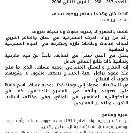
العدد 257 - 258 - تشرين الثاني 2006
هكذا كان وهكذا يستمر روجيه عساف
إعداد: تريز منصور
شغف بالمسرح لا يعتريه خفوت ولا تعيقه ظروف
رائد من رواد الحركة المسرحية في لبنان والعالم العربي.
أعماله إضافات وعلامات بارزة ومشرقة في الحياة المسرحية
والثقافية.
يدخل في النص مبحراً في أعماقه، باحثاً عن قيم معرفية
وثقافية ذات طابع إنساني شامل.
إنه المخرج والممثل المسرحي روجيه عساف، الذي ما فتئ
منذ عقود يزاول لعبة المسرح بشغف وشوق لا يشوبهما
خفوت أو انقطاع.
من الستينيات وصولاً إلى يومنا هذا، روجيه عساف اسم حافظ
على صعوده وألقه في المسرح الطليعي، كما في
«الحكواتي» المنغمس في الواقع، وفي مختلف أساليب
التجريب والتعبير المسرحي.
سيرة وملامح
إبن عائلة بيروتية، ولد العام 1914، والده جوزف عساف وأمه روزيت
بروناس (فرنسية). أشقاؤه: ميشال، أنطون وهنري.
تزوج روجيه عساف من السيدة ماري كلود اده، وأنجب منها إبنة، ثم