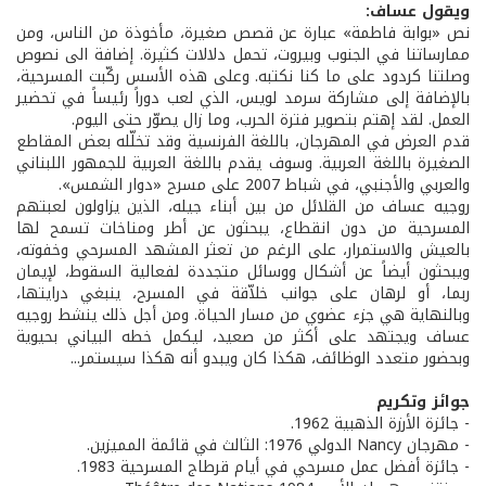
ويقول عساف:
نص «بوابة فاطمة» عبارة عن قصص صغيرة، مأخوذة من الناس، ومن
ممارساتنا في الجنوب وبيروت، تحمل دلالات كثيرة. إضافة الى نصوص
وصلتنا كردود على ما كنا نكتبه. وعلى هذه الأسس ركّبت المسرحية،
بالإضافة إلى مشاركة سرمد لويس، الذي لعب دوراً رئيساً في تحضير
العمل. لقد إهتم بتصوير فترة الحرب، وما زال يصوّر حتى اليوم.
قدم العرض في المهرجان، باللغة الفرنسية وقد تخلّله بعض المقاطع
الصغيرة باللغة العربية. وسوف يقدم باللغة العربية للجمهور اللبناني
والعربي والأجنبي، في شباط 2007 على مسرح «دوار الشمس».
روجيه عساف من القلائل من بين أبناء جيله، الذين يزاولون لعبتهم
المسرحية من دون انقطاع، يبحثون عن أطر ومناخات تسمح لها
بالعيش والاستمرار، على الرغم من تعثر المشهد المسرحي وخفوته،
ويبحثون أيضاً عن أشكال ووسائل متجددة لفعالية السقوط، لإيمان
ربما، أو لرهان على جوانب خلاّقة في المسرح، ينبغي درايتها،
وبالنهاية هي جزء عضوي من مسار الحياة. ومن أجل ذلك ينشط روجيه
عساف ويجتهد على أكثر من صعيد، ليكمل خطه البياني بحيوية
وبحضور متعدد الوظائف، هكذا كان ويبدو أنه هكذا سيستمر...
جوائز وتكريم
- جائزة الأرزة الذهبية 1962.
- مهرجان Nancy الدولي 1976: الثالث في قائمة المميزين.
- جائزة أفضل عمل مسرحي في أيام قرطاج المسرحية 1983.