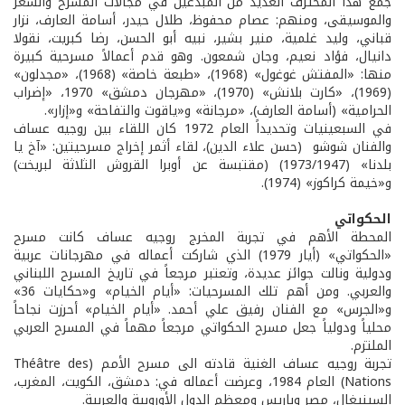
جمع هذا المحترف العديد من المبدعين في مجالات المسرح والشعر
والموسيقى، ومنهم: عصام محفوظ، طلال حيدر، أسامة العارف، نزار
قباني، وليد غلمية، منير بشير، نبيه أبو الحسن، رضا كبريت، نقولا
دانيال، فؤاد نعيم، وجان شمعون. وهو قدم أعمالاً مسرحية كبيرة
منها: «المفتش غوغول» (1968)، «طبعة خاصة» (1968)، «مجدلون»
(1969)، «كارت بلانش» (1970)، «مهرجان دمشق» 1970، «إضراب
الحرامية» (أسامة العارف)، «مرجانة» و«ياقوت والتفاحة» و«إزار».
في السبعينيات وتحديداً العام 1972 كان اللقاء بين روجيه عساف
والفنان شوشو (حسن علاء الدين)، لقاء أثمر إخراج مسرحيتين: «آخ يا
بلدنا» (1973/1947) (مقتبسة عن أوبرا القروش الثلاثة لبريخت)
و«خيمة كراكوز» (1974).
الحكواتي
المحطة الأهم في تجربة المخرج روجيه عساف كانت مسرح
«الحكواتي» (أيار 1979) الذي شاركت أعماله في مهرجانات عربية
ودولية ونالت جوائز عديدة، وتعتبر مرجعاً في تاريخ المسرح اللبناني
والعربي. ومن أهم تلك المسرحيات: «أيام الخيام» و«حكايات 36»
و«الجرس» مع الفنان رفيق علي أحمد. «أيام الخيام» أحرزت نجاحاً
محلياً ودولياً جعل مسرح الحكواتي مرجعاً مهماً في المسرح العربي
الملتزم.
تجربة روجيه عساف الغنية قادته الى مسرح الأمم (Théâtre des
Nations) العام 1984، وعرضت أعماله في: دمشق، الكويت، المغرب،
السينيغال، مصر وباريس ومعظم الدول الأوروبية والعربية.