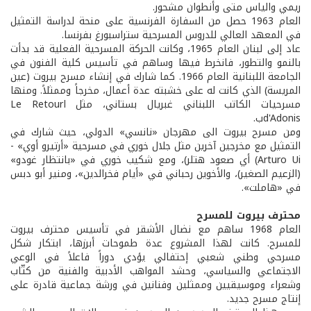
ريمي والياس متى وأنطوان مشحور.
العام 1963 حصل من السفارة الفرنسية على منحة لدراسة التمثيل
في المعهد العالي للدروس المسرحية ستراسبورغ بفرنسا.
عاد إلى لبنان العام 1965، وكانت الحركة المسرحية الفعلية قد بدأت
بالنمو والتطور، فانخرط فيها وساهم في تأسيس كلية الفنون في
الجامعة اللبنانية العام 1966. كما شارك في إنشاء مسرح بيروت (عين
المريسة) الذي كانت له على خشبته عدة أعمال، مخرجاً وممثلاً. ومنها
مسرحيات الكاتب اللبناني غبريال بستاني، مثل اLe Retour
d'Adonisب.
ومن مسرح بيروت الى مهرجان «نانسي» الدولي، حيث شارك في
التمثيل مع مخرجين آخرين مثل جلال خوري في مسرحية «أرتيرو أوي» -
Arturo Ui) أي صعود هتلر)، ومع شكيب خوري في «بانتظار غودو»
(الزعيم الصغير)، والأخوين رحباني في «أيام فخرالدين»، ومنير أبو دبس
في «هاملت».
محترف بيروت للمسرح
العام 1968 ساهم مع نضال الأشقر في تأسيس محترف بيروت
للمسرح. كانت لهذا المشروع عدة طموحات أبرزها، ابتكار شكل
مسرحي وطني شعبي إحتفالي يؤدي دوراً فاعلاً في الوعي
الاجتماعي والسياسي، وحشد المواهب الأدبية والفنية من كتّاب
وشعراء وموسيقيين وممثلين وفنانين في ورشة جماعية قادرة على
إنتاج مسرح جديد.