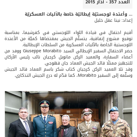
العدد 357 - آذار 2015
... وأعتدة لوجستيّة إيطاليّة خاصة بالآليات العسكريّة
إعداد: نينا عقل خليل
أقيم احتفال في قيادة اللواء اللوجستي في كفرشيما، بمناسبة
توقيع مشروع إتفاقية، يتسلّم الجيش بمقتضاها كميّة من الأعتدة
اللوجستية الخاصة بالآليات العسكرية من السلطات الإيطالية.
حضر الاحتفال السفير الإيطالي السيد Giuseppe Morabito ووفد من
أعضاء السفارة، والعميد الركن مانويل كرجيان نائب رئيس الأركان
للتجهيز ممثلًا قائد الجيش العماد جان قهوجي.
وقد تلا العميد الركن كرجيان كتاب شكر باسم العماد قائد الجيش
وسلّمه إلى السفير Morabito، كما قدّم له درع الجيش التذكاري.