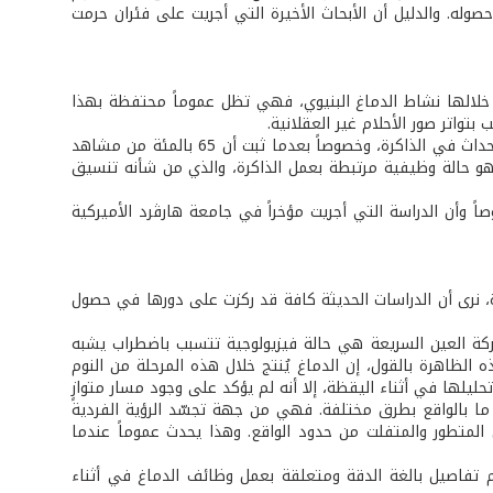
وله. والدليل أن الأبحاث الأخيرة التي أجريت على فئران حرمت
فع خلالها نشاط الدماغ البنيوي، فهي تظل عموماً محتفظة بهذا
بتواتر صور الأحلام غير العقلانية.
وحسب النظريات العلمية الحديثة، فإن هذه المرحلة هي ضرورية من أجل ترسيخ صور الأحداث في الذاكرة، وخصوصاً بعدما ثبت أن 65 بالمئة من مشاهد
 هو حالة وظيفية مرتبطة بعمل الذاكرة، والذي من شأنه تنسيق
اً وأن الدراسة التي أجريت مؤخراً في جامعة هارڤرد الأميركية
رة، نرى أن الدراسات الحديثة كافة قد ركزت على دورها في حصول
حركة العين السريعة هي حالة فيزيولوجية تتسبب باضطراب يشبه
الظاهرة بالقول، إن الدماغ يُنتج خلال هذه المرحلة من النوم
تحليلها في أثناء اليقظة، إلا أنه لم يؤكد على وجود مسار متوازٍ
د ما بالواقع بطرق مختلفة. فهي من جهة تجسّد الرؤية الفردية
المتطور والمتفلت من حدود الواقع. وهذا يحدث عموماً عندما
 تفاصيل بالغة الدقة ومتعلقة بعمل وظائف الدماغ في أثناء