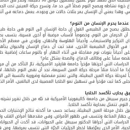
حركة العين البطيئة التي تمهّد لنوم عمي
غ ذروة نشاطه ويصبح النوم ضحلاًَ الى حد ما، وتسرع حركة العينين تحت الج
عي. وهذا يعني أن الإنسان يمر بثلاث حالات من وجوده، يعمل دماغه في أثن
عندما يحرم الإنسان من النوم؟
طلق يصبح من الطبيعي القول إن حاجة الإنسان الى النوم هي حاجة طبيع
 أن الحرمان من النوم، وخصوصاً لأسباب مرضية أو أخرى قسرية، يتسبب ب
ن التركيز والاستيعاب، وأحياناً الهلوسة والذهان، وتؤدي في معظم الأح
ا في الأحوال الطبيعية الأخرى، فقد ثبت أن دماغ الإنسان والحيوان يتأه
ى أحياناً بنوبات نوم مفاجئة في أثناء النهار، أو بالنوم ساعات إضافية خلا
 نقصه سلباً على وظائف الدماغ، والصحة بشكل عام؟
لدراسات التي أجرتها مؤخراً جامعة هارڤرد الأميركية، تمّ التأكد من أن 
ذا ما أخذنا مثلاً مرحلة حركة العين السريعة، نجد أن نقص النوم خلالها، لا ي
ياً لمرحلة حركة العين البطيئة، والتي تعتبر مفصلية وضرورية بالنسبة الى 
جلى كما ثبت مؤخراً في تسهيل نمو الخلايا العصبية لدى البالغين، الأمر ال
ق يحارب تأكسد الخلايا
لنوم، تتمثل بمحاربة تأكسد الخلايا.
يق خلال مرحلة العين البطيئة، يساعد حسب ما أكدته نتائج الإختبارات ال
في جهاز المناعة وتتسبب في ظهور الأمراض، وفي مقدمها أمراض القلب وال
الدراسات التي أجراها الدكتور سييغل على الحيوانات، قد أكدت أن الحيوان
لحية، الأمر الذي يعرّضها لخطر الجزئيات الحرّة التي تتسبب بمرضها. ومن 