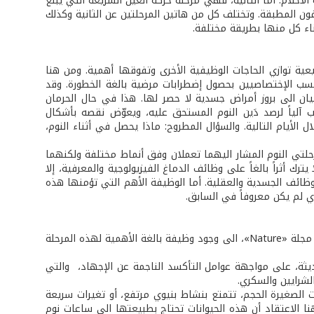
ق يستغرق حوالى 90 دقيقة، وتندر في أثنائه الأحلام. أما الثانية، فهي مرحلة حركة العين السريعة التي يبلغ
فون المطبقة. وتختلف كل من هاتين المرحلتين عن الثانية وكذلك
اء كل منها بطريقة مختلفة.
ية توازي الحاجات الوظيفية الأخرى وتفوقها أهمية. ومن هنا
حسب الإختصاصيين بحصول إضطرابات مرضية بالغة الخطورة. وقد
يان الى بروز أمراض جسدية لا حصر لها. هذا في حال الحرمان
ب آلياً لرصد دَين النوم المستحق عليه، ويعوّض نقصه بأشكال
ل الأيام التالية. والسؤال المطروح: ماذا يحصل في أثناء النوم،
مرحلتي النوم المشار اليهما تعملان وفق أنماط مختلفة ولكنهما
ترك أثراً بالغاً على وظائف الدماغ الفيزيولوجية والمعرفية، إلا
الوظائف الجسدية والعقلية. أما الوظيفة الأهم التي تؤمنها هذه
ذي لم يكن معروفاً في السابق.
وكان الدكتور جيرم سييغل من جامعة كاليفورنيا الأميركية قد نبّه من خلال تقرير نشرته مجلة «Nature»، الى وجود وظيفة بالغة الأهمية لهذه المرحلة
حديثة، على مواجهة عوامل التأكسد الناجمة عن الإجهاد، والتي
شرايين والسكري.
ات الصغيرة الحجم، تتمتع بنشاط بنيوي مرتفع، أو تغيرات سريعة
هنا الاعتقاد أن هذه الحيوانات تحتاج بطبيعتها الى ساعات نوم