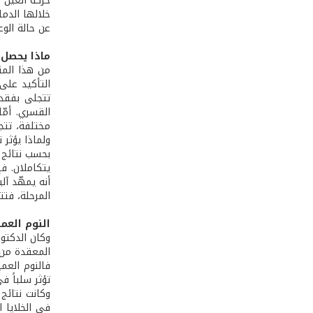
خلالها الدما
عن حالة الو
ماذا يحصل 
من هذا المن
التأكيد على
تتجلى بفقدا
القسري. أمّ
مختلفة، تتجل
ولماذا يؤثر
بحسب نتائج ا
يتكاملان. فإ
أنه يمهّد آل
المرحلة، فتت
النوم العمي
المعقدة من ا
فالنوم العم
تؤثر سلباً 
وكانت نتائج 
في الخلايا ا