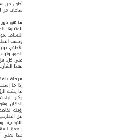
أطول من سوا
ساعات من ال
ما هو دور 
باعتبارها ا
النشاط، بموا
الأحلام، تر
الصور، وترس
على كل، فإن 
بهذا الشأن،
مرحلة يلفه
إذا ما إستثن
ما يشبه الرؤ
وكان الباحث
الذهان. وهو
رؤيته الخاصة
بين النظريت
اللاواعية، 
يتعمق العقل
هذا يعني أن