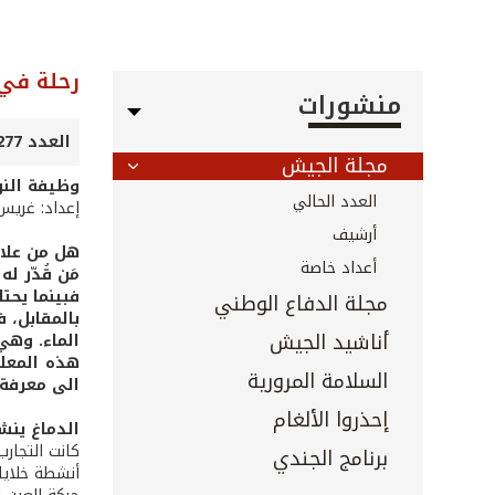
رحلة في 
منشورات
العدد 277 - تموز 2008
مجلة الجيش
وظيفة النو
العدد الحالي
إعداد: غريس
أرشيف
هل من علاق
أعداد خاصة
مَن قُدّر 
فبينما يحت
مجلة الدفاع الوطني
بالمقابل، 
أناشيد الجيش
الماء. وهي 
هذه المعلو
السلامة المرورية
الى معرفة 
إحذروا الألغام
الدماغ ينش
كانت التجار
برنامج الجندي
أنشطة خلايا