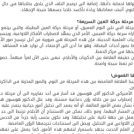
ها لحماية ذاتها، إضافة الى ترميم التلف الذي يلحق بخلاياها في حال حص
نوم، أثبتت معاناتها زيادة تأكسد خلايا جسمها نتيجة الإجهاد.
مرحلة حركة العين السريعة؟
لمرحلة التي تلي النوم العميق، أو مرحلة حركة العين البطيئة، والتي يرت
زاة سرعة حركة العينين، الأمر الذي يمهّد لاضطراب الأفكار اللاواعية، ويتسبب 
تبط بصور أحداث اليقظة، وهو ما أدى الى الإعتقاد أن توارد هذه المشاهد
يخها في مركز الحفظ.
حقيقة العلاقة بين الذكريات والأحلام، تبقى حتى الآن لغزاً مبهماً، خصوص
 لم تعط نتيجة واضحة.
ا الغموض!
ينا العلاقة الغامضة بين هذه المرحلة من النوم، والصور المخزنة في الذاك
ى.
 الأميركي الدكتور آلان هوبسون قد أشار في أحد تقاريره الى أن مرحلة 
 إضطراب تبرز من خلاله رؤى دماغية مشتتة. وقد علل الدكتور هوبسون هذه 
 بشأن بعض الأمور العالقة، أو أنه يعمد الى تحليل أمور حياتية يتعذر عليه 
ين المشار اليهما، ومع ذلك، تمكن من الاستنتاج أن الأحلام ترتبط الى ح
وتعمل من جهة ثانية على تحليلها. وقد تكون بحسب رأيه جزءاً من الحدس 
 اللاواعي في التحليل، ويصل الى استنتاجات تترجمها الرؤى الغامضة.
 العلم الحديث يجهد باستمرار لتفهم هذه الأمور، كما يعمل على تفهم