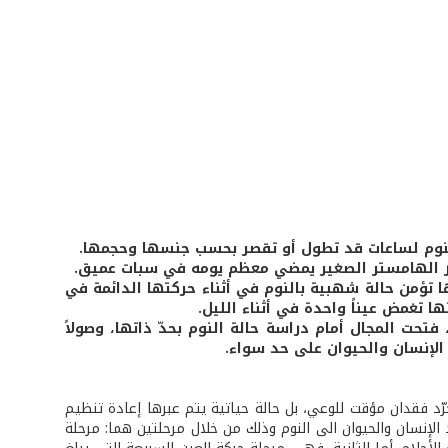
 النوم لساعات قد تطول أو تقصر بحسب جنسها وحجمها.
ن فأر الهامستر الصغير يمضي معظم يومه في سبات عميق.
تها تؤمن حالة شهبية بالنوم في أثناء حركتها الدائمة في
ها تغمض عيناً واحدة في أثناء الليل.
تحت المجال أمام دراسة حالة النوم بحدّ ذاتها، وصولاً
الإنسان والحيوان على حد سواء.
د فقدان مؤقت للوعي، بل حالة حياتية يتم عبرها إعادة تنظيم
الإنسان والحيوان الى النوم وذلك من خلال مرحلتين هما: مرحلة