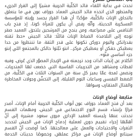
تحدث في بداية اللقاء قائد الكلّية الحربية مشيرًا إلى القرار الجريء
والمتطور الذي اتخذه قائد الجيش العماد جوزاف عون في ما يتعلق
بالتحاق الإناث بالكلّية، مؤكدًا أن هذا القرار يجسد رؤيته للمؤسسة
العسكرية الحديثة، وأنّه رفض أن يكون للمرأة كوتا، إذ فتح باب
التنافس على مصراعيه، ومن ينجح من المرشحين يلتحق. العميد صقر
توجه إلى التلامذة الضباط الإناث قائلًا: قائد الجيش «حط ثقته
بقدراتكن واليوم دوركن تكونوا على قدر الثقة. ما تنتظروا من حدا
يعطيكن حقكن أو يعطيكن مركز... انتو ثبّتوا حالكن بالمجتمع اللي إنتو
جزء أساسي منّو».
الكلام عن إثبات الذات وجد ترجمته في الإيجاز المصوّر الذي عُرض، وفيه
لقطات ومشاهد من التدريبات القاسية التي خضعت لها المتدربات،
وتضمن لمحة عمّا يميز كل سنة من السنوات الثلاث في الكلّية، من
الضغط النفسي وساعات النوم القليلة، إلى التخشّن وجولات المخاطرة
والقتال المتقارب وسواها.
متابعة أوضاع الإناث
بعد أن فتح العماد جوزاف عون أبواب الكلّية الحربية أمام الإناث، أصدر
قرارًا بإنشاء قسم النوع الاجتماعي في الجيش، ومهمات القسم
تحدثت عنها رئيسته العقيد الإداري مروى سعود مشيرة إلى أنّ
أهمّها إجراء تقييم دوري لعملية إدماج الإناث في الجيش لتحديد
الثغرات والاحتياجات والعمل على معالجتها. كما أوضحت أنّ القسم
سيتابع أوضاع الإناث في مراكز عملهن، وخصوصًا حديثات الخدمة