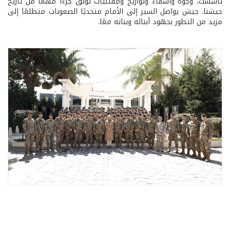
تأسست، وجوه وأسماء وتواريخ ومقتنيات توثّق جزءًا مهمًا من تاريخ
جيشنا. جيش يواصل السير إلى الأمام متحديًا الصعوبات متطلعًا إلى
مزيد من التطور بجهود أبنائه وبناته معًا.