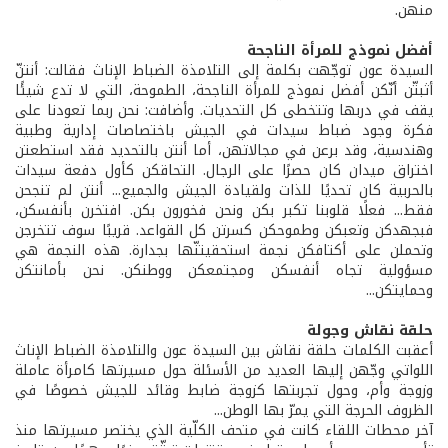
منهن.
أفضل نموذج للمرأة الناجحة
السيدة عون توجّهت بكلمة إلى التلامذة الضباط الإناث فقالت: أنتنّ
أثبتّن أنّكن أفضل نموذج للمرأة الناجحة، الطموحة، التي لا تدع شيئًا
يقف في دربها وتتخطى كل التحديات. وأضافت: نحن ربما تعودنا على
فكرة وجود ضباط سيدات في الجيش باختصاصات إدارية وطبية
وهندسية، وقد برعن في مجالاتهن، أما أنتن بالتحديد فقد استطعتن
اختراق ميدان كان حصرًا على الرجال. التحاقكن كأول دفعة سيدات
بالحربية كان تحديًا للذات ولقيادة الجيش والجميع... أنتن لم تنجحن
فقط... فعلًا قلوبنا تكبر بكن ونحن فخورون بكن. افتخرن بأنفسكن،
فبجهدكن وتعبكن وطموحكن كسرتن كل القواعد. قريبًا سوف تتخرجن
وتحملن على أكتافكن نجمة استحقيتنّها بجدارة. هذه النجمة هي
مسؤولية تجاه أنفسكن ومجتمعكن ووطنكن. نحن بأمانتكن
وحمايتكن...
حلقة نقاش وجولة
أعقبت الكلمات حلقة نقاش بين السيدة عون والتلامذة الضباط الإناث
اللواتي وجّهن إليها العديد من الأسئلة حول مسيرتها كامرأة عاملة
وزوجة وأم، وحول تجربتها كزوجة ضابط وقائد للجيش خصوصًا في
الظروف الحرجة التي يمرّ بها الوطن...
آخر محطات اللقاء كانت في متحف الكلّية الذي يختصر مسيرتها منذ