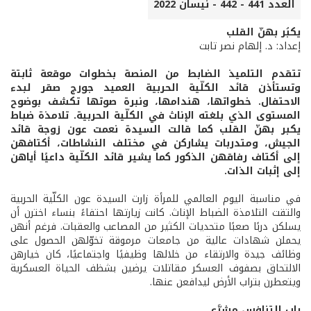
العدد 441 - 442 - نيسان 2022
يكبُر بهنّ القلب
إعداد: د. إلهام نصر تابت
تتقدم التلميذ الضابط من المنصة بخطوات موقعة ثابتة
وتستأذن قائد الكلّية الحربية العميد جورج صقر لبدء
الاحتفال. خطواتها، هندامها، ونبرة صوتها تكشف بوضوح
المستوى الذي بلغته الإناث في الكلّية الحربية. تلامذة ضباط
يكبر بهنّ القلب كما قالت السيدة نعمت عون زوجة قائد
الجيش، ومتدربات يشاركن في مختلف النشاطات، أكتافهن
إلى أكتاف رفاقهن الذكور كما يشير قائد الكلّية داعيًا أياهن
إلى إثبات الذات.
في مناسبة اليوم العالمي للمرأة زارت السيدة عون الكلّية الحربية
والتقت التلامذة الضباط الإناث. كانت زيارتها احتفاءً بنساء اخترن أن
يسلكن دربًا صعبًا متحديات الكثير من المصاعب والعقبات. فرغم أنهن
يحملن شهادات عالية من جامعات مرموقة تخوّلهن الحصول على
وظائف جيدة والارتقاء من خلالها وظيفيًا واجتماعيًا، كان خيارهن
الالتحاق بصفوف العسكر مقاتلات يرضين بشظف الحياة العسكرية
ويتعطرن بتراب الأرض ليدافعن عنها.
باب التنافس مشرَّع