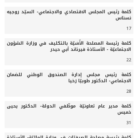
كلمة رئيس المجلس الاقتصادي والاجتماعي- السيّد روجيه
نسناس
17
كلمة
رئيسة
المصلحة
الأُسَيّة
بالتكليف
في
وزارة
الشؤون
الاجتماعيّة
- الأستاذة فيرناند أبي حيدر
22
كلمة
رئيس
مجلس
إدارة
الصندوق
الوطني
للضمان
الاجتماعي
-
الدكتور طوبيّا زخيا
28
كلمة مدير عام تعاونيّة موظّفي الدولة- الدكتور يحيى
خميس
31
كلمة رئيسة مصلحة الصرفيّات في وزارة الماليّة- الأستاذة