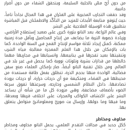
من دون أيّ مسّ بالخلية السليمة، ويتحقق الشفاء من دون أضرار
جانبية.
وقد حققت التجارب المخبرية على الفئران في هذا المجال نجاحاً تاماً،
حيث يُتوقع متابعة الأبحاث للمزيد من التأكّد والاطمئنان قبل المباشرة
بتطبيق هذه الوسيلة العلاجية على البشر.
وفي عالم الزراعة، يعد النانو بثورة كبرى على صعيد إستصلاح الأراضي،
وزيادة خصوبة التربة ما يضاعف من إنتاج المحاصيل وبأقل مدة زمنية
ممكنة، كمثل إيجاد ثلاثة مواسم لإنتاج القمح في السنة الواحدة. كما
بات بالإمكان من خلال هذا العلم المعجزة معالجة مياه الشرب
وتنقيتها بعيد تفجرها في ينابيعها، وانسيابها في مجاريها مهما
خالطها من قذارات بشرية وتلوثات نووية كما يحصل في غير بلد في
العالم. ومن خلال تقنية النانو أيضاً، صار بإمكان العلماء صنع سفن
فضائية، الواحدة منها بحجم الذرة، تنطلق بفعل طاقة مستمدة من
محيطها في الفضاء، ومتكيفة مع أي درجات حرارة، أو درجات برودة
تصادفها، داخل النظام الشمسي وخارجه، وسرعتها تفوق سرعة
الضوء بأضعاف مضاعفة، وهي مزودة كل ما من شأنه أن يساعد
البشر على اكتشاف الكواكب والمجرات على اختلاف قربها وبعدها،
وما فيها وما حولها، وإرسال بث صوريّ ومعلوماتيّ متواصل يتعلق
بها.
مخاوف ومخاطر
ككل جديد في مجالات التقدم العلمي، يحمل النانو مخاوف ومخاطر