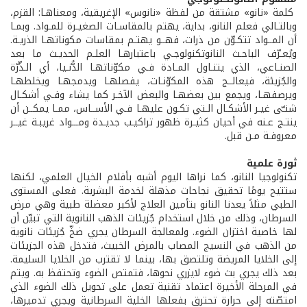
كلمة «نانو» مشتقة من لفظة «نانوس» الإغريقية، ومعناهـا: القزم،
وبالتـالي فعلم النانو، بداية، يهتم بالمقاسـات الصغيـرة للمـواد. وبمـا
أن المــواد تتكـوّن من ذرات، فهــو يهتـم بمقاسات مكوناتهـا الذريـة.
ويُعـرّف الباحـث النانوتكنولوجـي باعتبارهـا العلـم الحديـث ما بعد
الصنـاعي، الذي يتنـاول المـادة فـي مكوّناتهـا الدُّنـيا، أي الـذّرّة
والجُزيئة، فيعالــج هذه المكوّنـات، يفصلهـا ويدمجهـا ويخلطهـا
ويرصفهـا، ويجمع بين بعضهـا والبعض الآخـر كما يشاء وفـي أشكـال
شتـّى غيـر الأشكـال الـتي تكـون عليهـا فـي الأســاس، ممـا يمكــن أن
ينتـج عـنه في أحيان كثيـرة ظهور تراكيـب جديـدة ومـــواد غريبـة غيــر
معروفـة مـن قبل.
ثورة علمية
تكنولوجيا النانو، كما نراها اليوم أشبه بأفلام الخيال العلمي، لكنها
ستتيح يومًا تحقيق نجاحات مذهلة لخدمة البشرية. فعلى المستوى
الطبي مثلاً يعدنا النانو بتأمين العلاج لأكبر معضلة طبية وهي مرض
السرطان، وذلك من خلال استخدام جُزيئات الذهب النانوية التي تبيّن أن
لها خاصية اختزان الضوء. ولمعالجة السرطان يجري ضخّ جُزيئات نانوية
من الذهب في النسيج المصاب بالمرض الخبيث، فتدخل هذه الجزيئات
إلى الخلايا المريضة وتلتصق بها، بينما لا تقترب من الخلايا السليمة.
بعد ذلك يجري بث ضوء لايزري نحوها، فتمتص الضوء وتحتفظ به. ويتم
في المرحلة الأخيرة اعتماد تقنية تعمل على تحويل ذلك الضوء الذي
امتصّته إلى حرارة تحترق بفعلها الخلية السرطانية ويجري تدميرها،