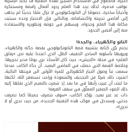
كثيرة، فالجموح في الاستخدام السيئ لهذه التقنيه قد يكبد البشرية
عواقب مدمرة، لذلك يجد هذا العلم ردود أفعال رافضة ومستنكرة
وأحياناً ساخرة، خصوصًا أن النانوتكنولوجي لا تزال علمًا حديثًا لم يذهب
إلى أقاصي تجربته واكتشافاته، وبالتالي فإن الاختبار وحده سيثبت
مكانة هذا العلم وجدواه، ويسهم فى خوضه وتطويره والاستفادة
منه إلى أقصى الحدود.
النانو والكهرباء.. والجدة!
يختم برّي كتابه بتشبيه قصة النانوتكنولوجي بقصة جدّته والكهرباء،
ويرويها بأسلوبه الساحر، الخفيف الظل، الذي اعتدنا عليه نحن «رفاق
القلم» في مجلة «الجيش»، حيث كان الأستاذ بري يومًا مدير تحريرها.
وخلاصة القصة التي حصلت في الماضي البعيد، أن جدّة الكاتب عندما
سمعت نبأ وصول التيار الكهربائي للمرة الأولى الى قريتها النائية،
اعتبرت ذلك ضربًا من التجديف والشعوذة وراحت تستغفر الله، لكنها
ما لبثت أن غيرت رأيها في ما بعد إذ شعرت بالنعيم الذي نقلها إليه
ذلك الضوء الصغير المعلّق في سقف الغرفة!
ذات غد غير بعيد، يؤكد الكاتب، «سوف نتصرف جميعًا كما تصرفت
جدتي، وسندخل في موكب هذه التقنية الجديدة، من حيث ندري أو لا
ندري!».