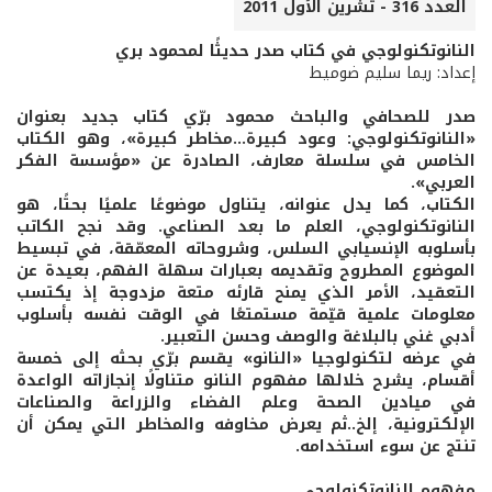
العدد 316 - تشرين الأول 2011
النانوتكنولوجي في كتاب صدر حديثًا لمحمود بري
إعداد: ريما سليم ضوميط
صدر للصحافي والباحث محمود برّي كتاب جديد بعنوان
«النانوتكنولوجي: وعود كبيرة...مخاطر كبيرة»، وهو الكتاب
الخامس في سلسلة معارف، الصادرة عن «مؤسسة الفكر
العربي».
الكتاب، كما يدل عنوانه، يتناول موضوعًا علميًا بحتًا، هو
النانوتكنولوجي، العلم ما بعد الصناعي. وقد نجح الكاتب
بأسلوبه الإنسيابي السلس، وشروحاته المعمّقة، في تبسيط
الموضوع المطروح وتقديمه بعبارات سهلة الفهم، بعيدة عن
التعقيد، الأمر الذي يمنح قارئه متعة مزدوجة إذ يكتسب
معلومات علمية قيّمة مستمتعًا في الوقت نفسه بأسلوب
أدبي غني بالبلاغة والوصف وحسن التعبير.
في عرضه لتكنولوجيا «النانو» يقسم برّي بحثه إلى خمسة
أقسام، يشرح خلالها مفهوم النانو متناولًا إنجازاته الواعدة
في ميادين الصحة وعلم الفضاء والزراعة والصناعات
الإلكترونية، إلخ..ثم يعرض مخاوفه والمخاطر التي يمكن أن
تنتج عن سوء استخدامه.
مفهوم النانوتكنولوجي