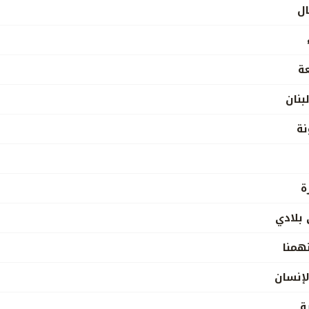
ال
عة
بنان
نة
ة
بلادي
همنا
لإنسان
ة