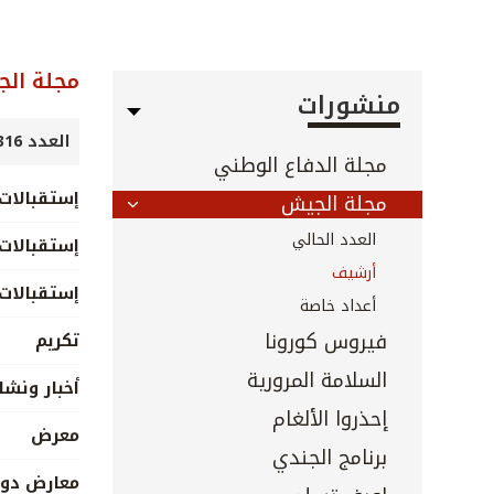
مجلة ال
منشورات
العدد 316 - تشرين الأول 2011
مجلة الدفاع الوطني
إستقبالات 
مجلة الجيش
العدد الحالي
إستقبالات 
أرشيف
إستقبالات
أعداد خاصة
فيروس كورونا
تكريم
السلامة المرورية
أخبار ونش
إحذروا الألغام
معرض
برنامج الجندي
معارض دول