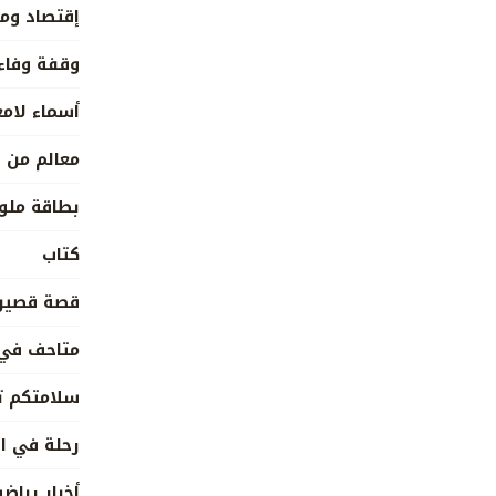
إقتصاد وم
وقفة وفاء
أسماء لام
معالم من ل
بطاقة ملو
كتاب
قصة قصير
متاحف في 
سلامتكم ت
رحلة في ا
أخبار رياضي