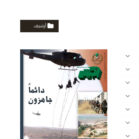
أرشيف