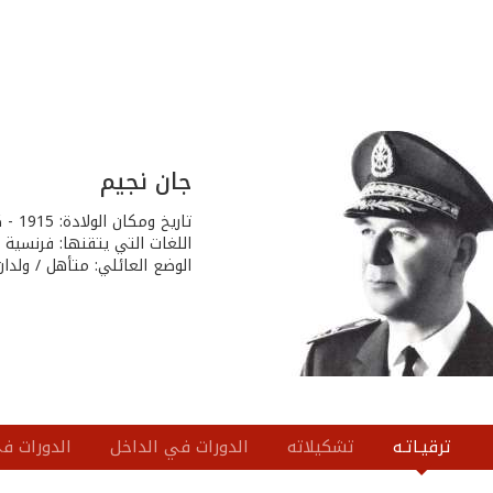
جان نجيم
تاريخ ومكان الولادة: 1915 - كفرتيه - قضاء كسروان
اللغات التي يتقنها: فرنسية - 
الوضع العائلي: متأهل / ولدان
ترقيـاتـه
تشكيلاته
الدورات في الداخل
الدورات في