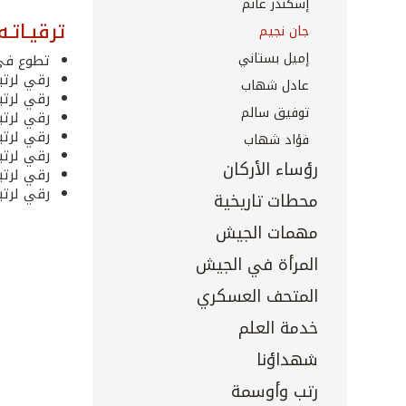
إسكندر غانم
ترقيـاتـه
جان نجيم
إميل بستاني
تطوع في ا
رقي لرتبة مل
عادل شهاب
رقي لرتبة م
توفيق سالم
رقي لرتبة ن
رقي لرتبة م
فؤاد شهاب
رقي لرتبة ع
رؤساء الأركان
رقي لرتبة ع
رقي لرتبة عم
محطات تاريخية
مهمات الجيش
المرأة في الجيش
المتحف العسكري
خدمة العلم
شهداؤنا
رتب وأوسمة