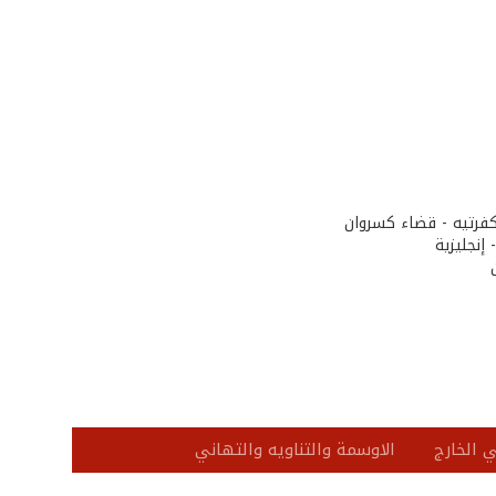
إنجليزية
 الخارج
الاوسمة والتناويه والتهاني