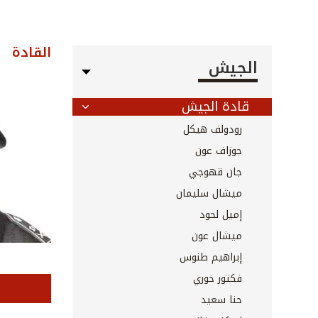
القادة
الجيش
قادة الجيش
رودولف هيكل
جوزاف عون
جان قهوجي
ميشال سليمان
إميل لحود
ميشال عون
إبراهيم طنوس
فكتور خوري
حنا سعيد