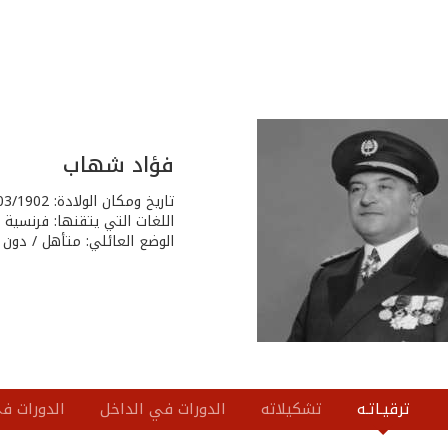
فؤاد شهاب
تاريخ ومكان الولادة: 19/03/1902 - غزير - قضاء كسروان
اللغات التي يتقنها: فرنسية
الوضع العائلي: متأهل / دون ا
ترقيـاتـه
تشكيلاته
الدورات في الداخل
الدورات في