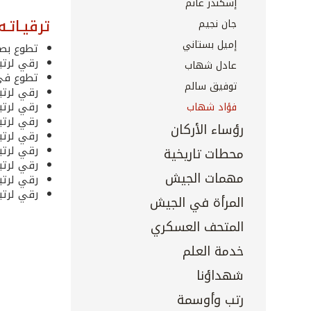
إسكندر غانم
ترقيـاتـه
جان نجيم
إميل بستاني
تطوع بصفة 
رقي لرتبة ع
عادل شهاب
تطوع في ا
توفيق سالم
رقي لرتبة مل
رقي لرتبة م
فؤاد شهاب
رقي لرتبة نق
رؤساء الأركان
رقي لرتبة مق
رقي لرتبة عق
محطات تاريخية
رقي لرتبة زع
مهمات الجيش
رقي لرتبة ز
رقي لرتبة لو
المرأة في الجيش
المتحف العسكري
خدمة العلم
شهداؤنا
رتب وأوسمة