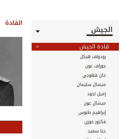
القادة
الجيش
قادة الجيش
رودولف هيكل
جوزاف عون
جان قهوجي
ميشال سليمان
إميل لحود
ميشال عون
إبراهيم طنوس
فكتور خوري
حنا سعيد