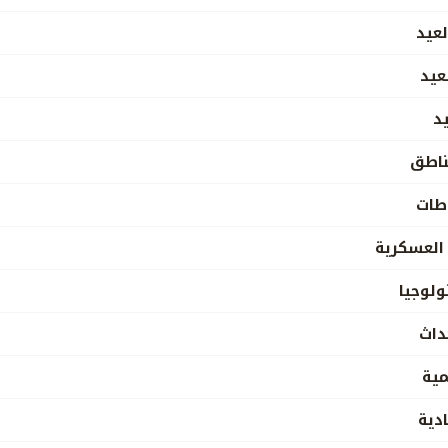
لعيد
عيد
د
ناطق
اطات
 العسكرية
ولوجيا
داث
مية
ادية