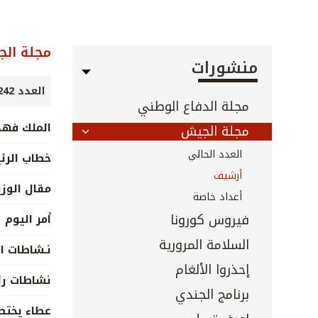
مجلة ال
منشورات
العدد 242 - 243 - آب 2005
مجلة الدفاع الوطني
الملك فهد
مجلة الجيش
العدد الحالي
خطاب الر
أرشيف
مقال الوزي
أعداد خاصة
فيروس كورونا
أمر اليوم
السلامة المرورية
نـشاطات ال
إحذروا الألغام
نشاطات رئ
برنامج الجندي
عطاء يختص