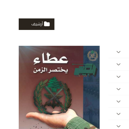
أرشيف