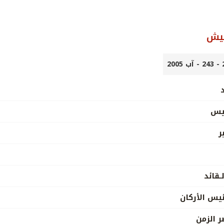
جيش
ئيس
ر
ـقائد
يس الأركان
ر الزمن