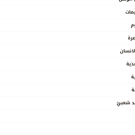
مات
م
صرة
لانسان
ذية
ة
ة
د شعبيّ