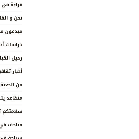
قراءة في ا
نحن و القا
مبدعون من
دراسات أد
رحيل الكبار
أخبار ثقافي
من الجعبة 
متقاعد يتذ
سلامتكم ت
متاحف في 
سياحة في