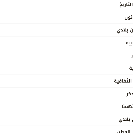
لتاريخ
نون
 بلادي
بية
ة
الثقافية
كر
همنا
بلادي
 الوطن