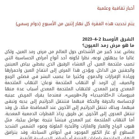
أخبار ثقافية وعلمية
يتم تحديث هذه الفقرة كل نهار إثنين من الأسبوع (دوام رسمي)
الشرق الأوسط 2-4-2023
ما هو مرض رمد العيون؟
يعاني عدد كبير من الأشخاص حول العالم من مرض رمد العين، ولكن
غالبا ما يجهلون نوعه، نظرا لكونه أحد أنواع أمراض الحساسية التي
تصيب ملتحمة العين، أي الغشاء الرقيق الذي يغطي بياض العينين
والجفنين من الداخل. ويؤدي هذا المرض إلى انتفاخ العين واحمرارها
وزيادة الإفرازات والدموع، وكثيرا ما يصيب البشر في فصلي الربيع
والصيف. إن الرمد أو التهاب الملتحمة نوعان: التهاب الملتحمة
المعدي وغير المعدي. لالتهاب الملتحمة المعدي أسباب عدة منها
فيروسات الـ«كلاميديا» والـ«هربس». فعندما يفرك المريض عينيه
لإحساسه بالحرقة والحكة فيهما فتنتقل الجراثيم إلى يديه وتبقى
فيهما، وبذلك تنتقل الجراثيم إلى الآخرين عند المصافحة مثلا، بل وقد
تنتقل العدوى إلى الآخرين عن طريق رذاذ القطرات الدمعية المعدية.
أما التهاب الملتحمة غير المعدي فينشأ نتيجة عوامل بيئية، مثل
هبوب الرياح والغبار والغازات والأبخرة الملوثة وضوء الشمس الشديد
السطوع أو غاز الكلور الموجود في أحواض السباحة، وقد يترافق
التهاب الملتحمة بإصابات القرنية أو بأمراض الحساسية الأنفية.