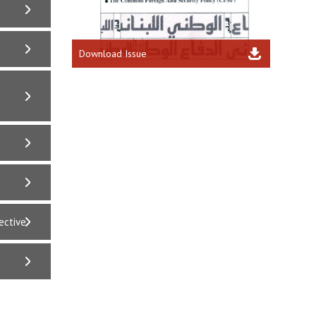
Download Issue
S
ective