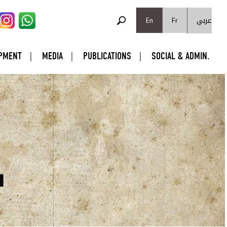
SEARCH FORM
عربي
Search
En
Fr
PMENT
MEDIA
PUBLICATIONS
SOCIAL & ADMIN.